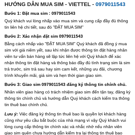
HƯỚNG DẪN MUA SIM - VIETTEL -
0979011543
Bước 1: Đặt mua sim : 0979011543
Quý khách vui lòng nhấp vào mua sim và cung cấp đầy đủ thông
tin liên hệ chi tiết, sau đó "ĐẶT MUA SIM"
Bước 2: Xác nhận đặt sim 0979011543
Bằng cách nhấp vào "ĐẶT MUA SIM" Quý khách đã đồng ý mua
sim với giá niêm yết, sau khi nhận được thông tin đặt hàng nhân
viên tư vấn bán hàng sẽ lập tức liên hệ với Quý khách để xác
nhận thông tin đặt hàng và thông báo đầy đủ tình trạng sim là sim
trả trước, sim trả sau hay sim cam kết, những ưu đãi, chương
trình khuyến mãi, giá sim và hẹn thời gian giao sim.
Bước 3: Giao sim 0979011543 đăng ký thông tin chính chủ.
Nhân viên giao hàng có trách nhiệm giao sim đến tận tay, đăng ký
thông tin chính chủ và hướng dẫn Quý khách cách kiểm tra thông
tin thuê bao chính chủ.
Lưu ý:
Việc đăng ký thông tin thuê bao là quyền lợi khách hàng
cũng như yêu cầu bắt buộc của nhà mạng vì vậy Quý khách vui
lòng cung cấp thông tin chính xác và nhắc nhở nếu nhân viên
giao sim quên chưa hướng dẫn kiểm tra lại thông tin thuê bao