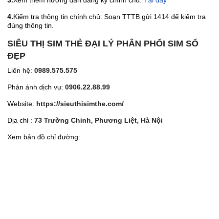
3.
Xem thêm hướng dẫn đăng ký chính chủ:
Tại đây
4.
Kiểm tra thông tin chính chủ: Soạn TTTB gửi 1414 để kiểm tra
đúng thông tin.
SIÊU THỊ SIM THẺ ĐẠI LÝ PHÂN PHỐI SIM SỐ
ĐẸP
Liên hệ:
0989.575.575
Phản ánh dịch vụ:
0906.22.88.99
Website:
https://sieuthisimthe.com/
Địa chỉ :
73 Trường Chinh, Phương Liệt, Hà Nội
Xem bản đồ chỉ đường: