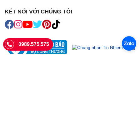
KẾT NỐI VỚI CHÚNG TÔI
0989.575.575
SIÊU THỊ SIM THẺ
Sieuthisimthe.com là trang web chuyên về
sim số đẹp
- Một dịch vụ
của Công ty TNHH SHOPSUMO
Giấy phép KD số 0107957761 cấp tại Sở Kế hoạch và đầu tư Hà Nội.
Văn phòng: 73 Trường Chinh, Phương Liệt, Hà Nội
Ngày làm việc: Thứ hai - CN
Hotline:
0989.575.575
Giờ mở cửa: 8h - 18h00
Email: info@sieuthisimthe.com
Copyright © Siêu Thị Sim Thẻ 2026