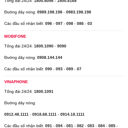
Tổng đài 24/24:
1800.8098
-
1800.8168
Đường dây nóng:
0989.198.198
-
0983.198.198
Các đầu số nhận biết:
096
-
097
-
098
-
086
-
03
MOBIFONE
Tổng đài 24/24:
1800.1090
-
9090
Đường dây nóng:
0908.144.144
Các đầu số nhận biết:
090
-
093
-
089
-
07
VINAPHONE
Tổng đài 24/24:
1800.1091
Đường dây nóng:
0912.48.1111
-
0918.68.1111
-
0914.18.1111
Các đầu số nhận biết:
091
-
094
-
081
-
082
-
083
-
084
-
085
-