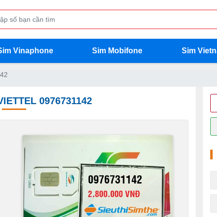
Sim Vinaphone
Sim Mobifone
Sim Viet
142
VIETTEL 0976731142