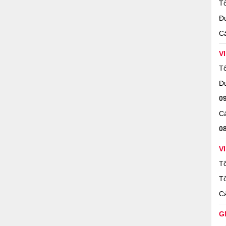
Tổ
Đ
Cá
V
Tổ
Đ
0
Cá
0
V
Tổ
Tổ
Cá
G