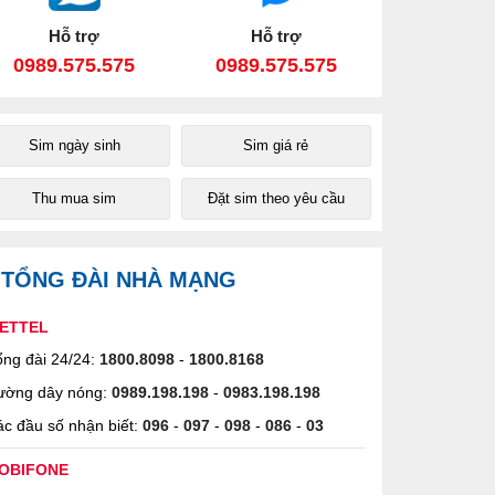
Hỗ trợ
Hỗ trợ
0989.575.575
0989.575.575
Sim ngày sinh
Sim giá rẻ
Thu mua sim
Đặt sim theo yêu cầu
TỔNG ĐÀI NHÀ MẠNG
IETTEL
ng đài 24/24:
1800.8098
-
1800.8168
ường dây nóng:
0989.198.198
-
0983.198.198
c đầu số nhận biết:
096
-
097
-
098
-
086
-
03
OBIFONE