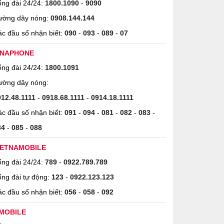
ng đài 24/24:
1800.1090
-
9090
ường dây nóng:
0908.144.144
c đầu số nhận biết:
090
-
093
-
089
-
07
INAPHONE
ng đài 24/24:
1800.1091
ường dây nóng:
912.48.1111
-
0918.68.1111
-
0914.18.1111
c đầu số nhận biết:
091
-
094
-
081
-
082
-
083
-
84
-
085
-
088
IETNAMOBILE
ng đài 24/24:
789
-
0922.789.789
ng đài tự động:
123
-
0922.123.123
c đầu số nhận biết:
056
-
058
-
092
MOBILE