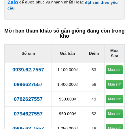
Zalo
để được phục vụ nhanh nhất! Hoặc
đặt sim theo yêu
cầu
Mời bạn tham khảo số gần giống đang còn trong
kho
Mua
Số sim
Giá bán
Điểm
Sim
0939.62.7557
1.100.000₫
53
Mua sim
0996627557
1.400.000₫
56
Mua sim
0782627557
950.000₫
49
Mua sim
0794627557
950.000₫
52
Mua sim
0905.62.7557
1.250.000₫
46
Mua sim