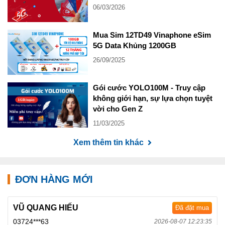
06/03/2026
Mua Sim 12TD49 Vinaphone eSim
5G Data Khủng 1200GB
26/09/2025
Gói cước YOLO100M - Truy cập
không giới hạn, sự lựa chọn tuyệt
vời cho Gen Z
11/03/2025
Xem thêm tin khác
ĐƠN HÀNG MỚI
VŨ QUANG HIẾU
Đã đặt mua
03724***63
2026-08-07 12:23:35