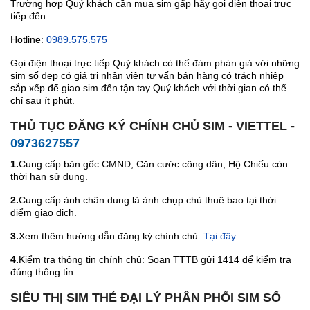
Trường hợp Quý khách cần mua sim gấp hãy gọi điện thoại trực
tiếp đến:
Hotline:
0989.575.575
Gọi điện thoại trực tiếp Quý khách có thể đàm phán giá với những
sim số đẹp có giá trị nhân viên tư vấn bán hàng có trách nhiệp
sắp xếp để giao sim đến tận tay Quý khách với thời gian có thể
chỉ sau ít phút.
THỦ TỤC ĐĂNG KÝ CHÍNH CHỦ SIM - VIETTEL -
0973627557
1.
Cung cấp bản gốc CMND, Căn cước công dân, Hộ Chiếu còn
thời hạn sử dụng.
2.
Cung cấp ảnh chân dung là ảnh chụp chủ thuê bao tại thời
điểm giao dịch.
3.
Xem thêm hướng dẫn đăng ký chính chủ:
Tại đây
4.
Kiểm tra thông tin chính chủ: Soạn TTTB gửi 1414 để kiểm tra
đúng thông tin.
SIÊU THỊ SIM THẺ ĐẠI LÝ PHÂN PHỐI SIM SỐ