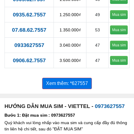
0935.62.7557
1.250.000₫
49
Mua sim
07.68.62.7557
1.350.000₫
53
Mua sim
0933627557
3.040.000₫
47
Mua sim
0906.62.7557
3.500.000₫
47
Mua sim
Xem thêm: *627557
HƯỚNG DẪN MUA SIM - VIETTEL -
0973627557
Bước 1: Đặt mua sim : 0973627557
Quý khách vui lòng nhấp vào mua sim và cung cấp đầy đủ thông
tin liên hệ chi tiết, sau đó "ĐẶT MUA SIM"