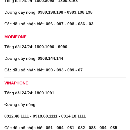
Tổng đài 24/24:
1800.8098
-
1800.8168
Đường dây nóng:
0989.198.198
-
0983.198.198
Các đầu số nhận biết:
096
-
097
-
098
-
086
-
03
MOBIFONE
Tổng đài 24/24:
1800.1090
-
9090
Đường dây nóng:
0908.144.144
Các đầu số nhận biết:
090
-
093
-
089
-
07
VINAPHONE
Tổng đài 24/24:
1800.1091
Đường dây nóng:
0912.48.1111
-
0918.68.1111
-
0914.18.1111
Các đầu số nhận biết:
091
-
094
-
081
-
082
-
083
-
084
-
085
-