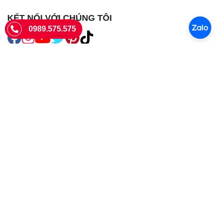
KẾT NỐI VỚI CHÚNG TÔI
0989.575.575
SIÊU THỊ SIM THẺ
Sieuthisimthe.com là trang web chuyên về
sim số đẹp
- Một dịch vụ
của Công ty TNHH SHOPSUMO
Giấy phép KD số 0107957761 cấp tại Sở Kế hoạch và đầu tư Hà Nội.
Văn phòng: 73 Trường Chinh, Phương Liệt, Hà Nội
Ngày làm việc: Thứ hai - CN
Hotline:
0989.575.575
Giờ mở cửa: 8h - 18h00
Email: info@sieuthisimthe.com
Copyright © Siêu Thị Sim Thẻ 2026