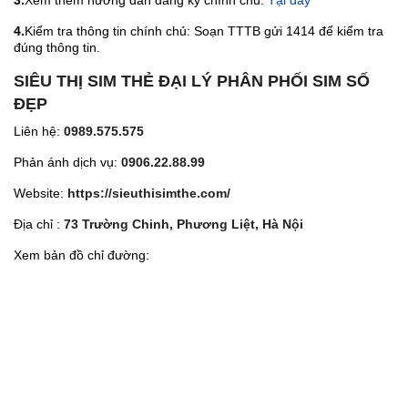
3.
Xem thêm hướng dẫn đăng ký chính chủ:
Tại đây
4.
Kiểm tra thông tin chính chủ: Soạn TTTB gửi 1414 để kiểm tra
đúng thông tin.
SIÊU THỊ SIM THẺ ĐẠI LÝ PHÂN PHỐI SIM SỐ
ĐẸP
Liên hệ:
0989.575.575
Phản ánh dịch vụ:
0906.22.88.99
Website:
https://sieuthisimthe.com/
Địa chỉ :
73 Trường Chinh, Phương Liệt, Hà Nội
Xem bản đồ chỉ đường: