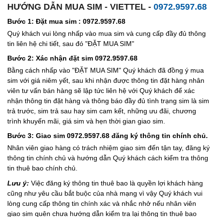
HƯỚNG DẪN MUA SIM - VIETTEL -
0972.9597.68
Bước 1: Đặt mua sim : 0972.9597.68
Quý khách vui lòng nhấp vào mua sim và cung cấp đầy đủ thông
tin liên hệ chi tiết, sau đó "ĐẶT MUA SIM"
Bước 2: Xác nhận đặt sim 0972.9597.68
Bằng cách nhấp vào "ĐẶT MUA SIM" Quý khách đã đồng ý mua
sim với giá niêm yết, sau khi nhận được thông tin đặt hàng nhân
viên tư vấn bán hàng sẽ lập tức liên hệ với Quý khách để xác
nhận thông tin đặt hàng và thông báo đầy đủ tình trạng sim là sim
trả trước, sim trả sau hay sim cam kết, những ưu đãi, chương
trình khuyến mãi, giá sim và hẹn thời gian giao sim.
Bước 3: Giao sim 0972.9597.68 đăng ký thông tin chính chủ.
Nhân viên giao hàng có trách nhiệm giao sim đến tận tay, đăng ký
thông tin chính chủ và hướng dẫn Quý khách cách kiểm tra thông
tin thuê bao chính chủ.
Lưu ý:
Việc đăng ký thông tin thuê bao là quyền lợi khách hàng
cũng như yêu cầu bắt buộc của nhà mạng vì vậy Quý khách vui
lòng cung cấp thông tin chính xác và nhắc nhở nếu nhân viên
giao sim quên chưa hướng dẫn kiểm tra lại thông tin thuê bao