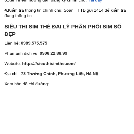
3.
Xem thêm hướng dẫn đăng ký chính chủ:
Tại đây
4.
Kiểm tra thông tin chính chủ: Soạn TTTB gửi 1414 để kiểm tra
đúng thông tin.
SIÊU THỊ SIM THẺ ĐẠI LÝ PHÂN PHỐI SIM SỐ
ĐẸP
Liên hệ:
0989.575.575
Phản ánh dịch vụ:
0906.22.88.99
Website:
https://sieuthisimthe.com/
Địa chỉ :
73 Trường Chinh, Phương Liệt, Hà Nội
Xem bản đồ chỉ đường: