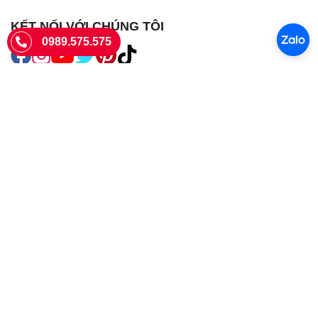
KẾT NỐI VỚI CHÚNG TÔI
0989.575.575
SIÊU THỊ SIM THẺ
Sieuthisimthe.com là trang web chuyên về
sim số đẹp
- Một dịch vụ
của Công ty TNHH SHOPSUMO
Giấy phép KD số 0107957761 cấp tại Sở Kế hoạch và đầu tư Hà Nội.
Văn phòng: 73 Trường Chinh, Phương Liệt, Hà Nội
Ngày làm việc: Thứ hai - CN
Hotline:
0989.575.575
Giờ mở cửa: 8h - 18h00
Email: info@sieuthisimthe.com
Copyright © Siêu Thị Sim Thẻ 2026