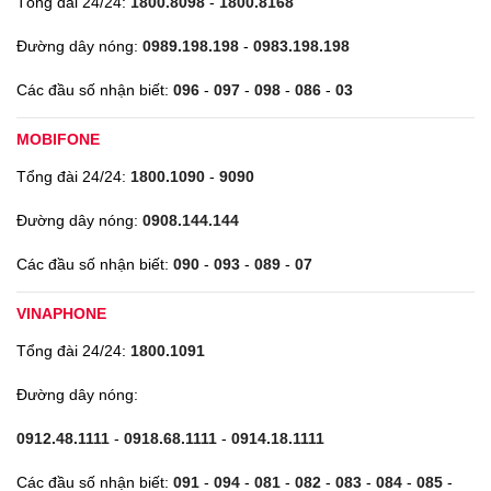
Tổng đài 24/24:
1800.8098
-
1800.8168
Đường dây nóng:
0989.198.198
-
0983.198.198
Các đầu số nhận biết:
096
-
097
-
098
-
086
-
03
MOBIFONE
Tổng đài 24/24:
1800.1090
-
9090
Đường dây nóng:
0908.144.144
Các đầu số nhận biết:
090
-
093
-
089
-
07
VINAPHONE
Tổng đài 24/24:
1800.1091
Đường dây nóng:
0912.48.1111
-
0918.68.1111
-
0914.18.1111
Các đầu số nhận biết:
091
-
094
-
081
-
082
-
083
-
084
-
085
-