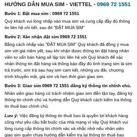
HƯỚNG DẪN MUA SIM - VIETTEL -
0969 72 1551
Bước 1: Đặt mua sim : 0969 72 1551
Quý khách vui lòng nhấp vào mua sim và cung cấp đầy đủ thông
tin liên hệ chi tiết, sau đó "ĐẶT MUA SIM"
Bước 2: Xác nhận đặt sim 0969 72 1551
Bằng cách nhấp vào "ĐẶT MUA SIM" Quý khách đã đồng ý mua
sim với giá niêm yết, sau khi nhận được thông tin đặt hàng nhân
viên tư vấn bán hàng sẽ lập tức liên hệ với Quý khách để xác
nhận thông tin đặt hàng và thông báo đầy đủ tình trạng sim là sim
trả trước, sim trả sau hay sim cam kết, những ưu đãi, chương
trình khuyến mãi, giá sim và hẹn thời gian giao sim.
Bước 3: Giao sim 0969 72 1551 đăng ký thông tin chính chủ.
Nhân viên giao hàng có trách nhiệm giao sim đến tận tay, đăng ký
thông tin chính chủ và hướng dẫn Quý khách cách kiểm tra thông
tin thuê bao chính chủ.
Lưu ý:
Việc đăng ký thông tin thuê bao là quyền lợi khách hàng
cũng như yêu cầu bắt buộc của nhà mạng vì vậy Quý khách vui
lòng cung cấp thông tin chính xác và nhắc nhở nếu nhân viên
giao sim quên chưa hướng dẫn kiểm tra lại thông tin thuê bao