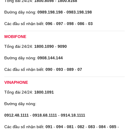
Tổng đài 24/24:
1800.8098
-
1800.8168
Đường dây nóng:
0989.198.198
-
0983.198.198
Các đầu số nhận biết:
096
-
097
-
098
-
086
-
03
MOBIFONE
Tổng đài 24/24:
1800.1090
-
9090
Đường dây nóng:
0908.144.144
Các đầu số nhận biết:
090
-
093
-
089
-
07
VINAPHONE
Tổng đài 24/24:
1800.1091
Đường dây nóng:
0912.48.1111
-
0918.68.1111
-
0914.18.1111
Các đầu số nhận biết:
091
-
094
-
081
-
082
-
083
-
084
-
085
-