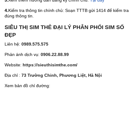
3.
Xem thêm hướng dẫn đăng ký chính chủ:
Tại đây
4.
Kiểm tra thông tin chính chủ: Soạn TTTB gửi 1414 để kiểm tra
đúng thông tin.
SIÊU THỊ SIM THẺ ĐẠI LÝ PHÂN PHỐI SIM SỐ
ĐẸP
Liên hệ:
0989.575.575
Phản ánh dịch vụ:
0906.22.88.99
Website:
https://sieuthisimthe.com/
Địa chỉ :
73 Trường Chinh, Phương Liệt, Hà Nội
Xem bản đồ chỉ đường: