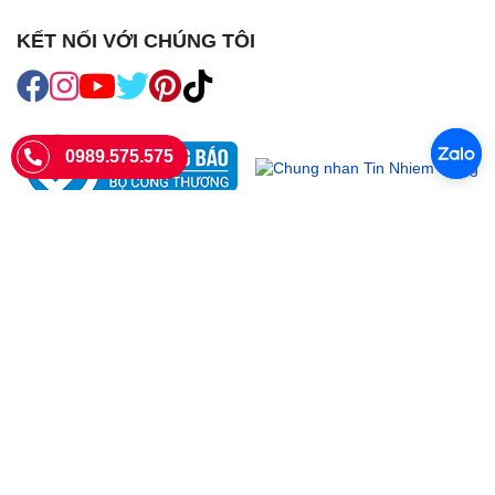
KẾT NỐI VỚI CHÚNG TÔI
0989.575.575
SIÊU THỊ SIM THẺ
Sieuthisimthe.com là trang web chuyên về
sim số đẹp
- Một dịch vụ
của Công ty TNHH SHOPSUMO
Giấy phép KD số 0107957761 cấp tại Sở Kế hoạch và đầu tư Hà Nội.
Văn phòng: 73 Trường Chinh, Phương Liệt, Hà Nội
Ngày làm việc: Thứ hai - CN
Hotline:
0989.575.575
Giờ mở cửa: 8h - 18h00
Email: info@sieuthisimthe.com
Copyright © Siêu Thị Sim Thẻ 2026