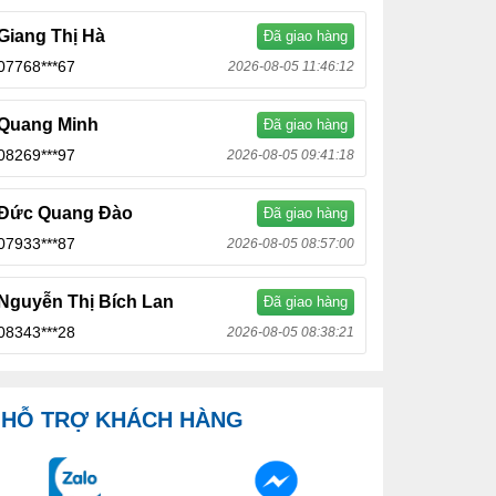
Giang Thị Hà
Đã giao hàng
07768***67
2026-08-05 11:46:12
Quang Minh
Đã giao hàng
08269***97
2026-08-05 09:41:18
Đức Quang Đào
Đã giao hàng
07933***87
2026-08-05 08:57:00
Nguyễn Thị Bích Lan
Đã giao hàng
08343***28
2026-08-05 08:38:21
HỖ TRỢ KHÁCH HÀNG