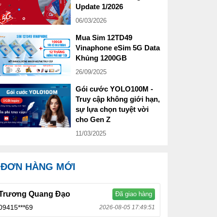
Update 1/2026
06/03/2026
Mua Sim 12TD49
Vinaphone eSim 5G Data
Khủng 1200GB
26/09/2025
Gói cước YOLO100M -
Truy cập không giới hạn,
sự lựa chọn tuyệt vời
cho Gen Z
11/03/2025
ĐƠN HÀNG MỚI
Trương Quang Đạo
Đã giao hàng
09415***69
2026-08-05 17:49:51