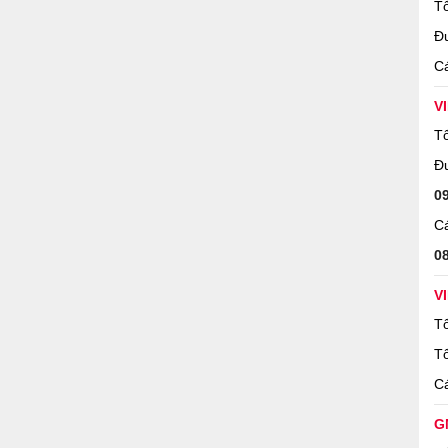
Tổ
Đ
Cá
V
Tổ
Đ
0
Cá
0
V
Tổ
Tổ
Cá
G