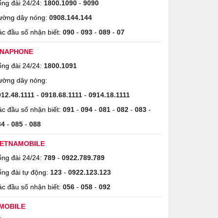
ng đài 24/24:
1800.1090
-
9090
ường dây nóng:
0908.144.144
c đầu số nhận biết:
090
-
093
-
089
-
07
INAPHONE
ng đài 24/24:
1800.1091
ường dây nóng:
912.48.1111
-
0918.68.1111
-
0914.18.1111
c đầu số nhận biết:
091
-
094
-
081
-
082
-
083
-
84
-
085
-
088
IETNAMOBILE
ng đài 24/24:
789
-
0922.789.789
ng đài tự động:
123
-
0922.123.123
c đầu số nhận biết:
056
-
058
-
092
MOBILE