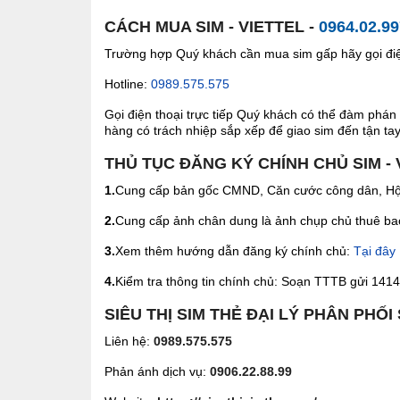
CÁCH MUA SIM - VIETTEL -
0964.02.9
Trường hợp Quý khách cần mua sim gấp hãy gọi điện
Hotline:
0989.575.575
Gọi điện thoại trực tiếp Quý khách có thể đàm phán 
hàng có trách nhiệp sắp xếp để giao sim đến tận tay 
THỦ TỤC ĐĂNG KÝ CHÍNH CHỦ SIM - 
1.
Cung cấp bản gốc CMND, Căn cước công dân, Hộ 
2.
Cung cấp ảnh chân dung là ảnh chụp chủ thuê bao 
3.
Xem thêm hướng dẫn đăng ký chính chủ:
Tại đây
4.
Kiểm tra thông tin chính chủ: Soạn TTTB gửi 1414 
SIÊU THỊ SIM THẺ ĐẠI LÝ PHÂN PHỐI
Liên hệ:
0989.575.575
Phản ánh dịch vụ:
0906.22.88.99