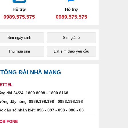
Hỗ trợ
Hỗ trợ
0989.575.575
0989.575.575
Sim ngày sinh
Sim giá rẻ
Thu mua sim
Đặt sim theo yêu cầu
TỔNG ĐÀI NHÀ MẠNG
IETTEL
ng đài 24/24:
1800.8098
-
1800.8168
ường dây nóng:
0989.198.198
-
0983.198.198
c đầu số nhận biết:
096
-
097
-
098
-
086
-
03
OBIFONE