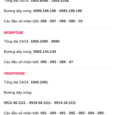
Tổng đài 24/24:
1800.8098
-
1800.8168
Đường dây nóng:
0989.198.198
-
0983.198.198
Các đầu số nhận biết:
096
-
097
-
098
-
086
-
03
MOBIFONE
Tổng đài 24/24:
1800.1090
-
9090
Đường dây nóng:
0908.144.144
Các đầu số nhận biết:
090
-
093
-
089
-
07
VINAPHONE
Tổng đài 24/24:
1800.1091
Đường dây nóng:
0912.48.1111
-
0918.68.1111
-
0914.18.1111
Các đầu số nhận biết:
091
-
094
-
081
-
082
-
083
-
084
-
085
-