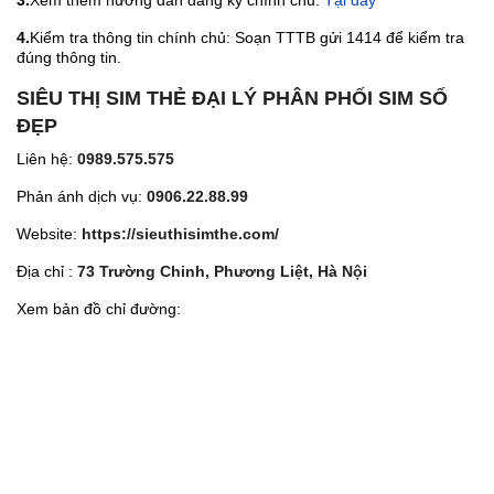
3.
Xem thêm hướng dẫn đăng ký chính chủ:
Tại đây
4.
Kiểm tra thông tin chính chủ: Soạn TTTB gửi 1414 để kiểm tra
đúng thông tin.
SIÊU THỊ SIM THẺ ĐẠI LÝ PHÂN PHỐI SIM SỐ
ĐẸP
Liên hệ:
0989.575.575
Phản ánh dịch vụ:
0906.22.88.99
Website:
https://sieuthisimthe.com/
Địa chỉ :
73 Trường Chinh, Phương Liệt, Hà Nội
Xem bản đồ chỉ đường: