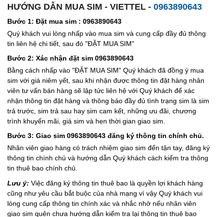
HƯỚNG DẪN MUA SIM - VIETTEL -
0963890643
Bước 1: Đặt mua sim : 0963890643
Quý khách vui lòng nhấp vào mua sim và cung cấp đầy đủ thông
tin liên hệ chi tiết, sau đó "ĐẶT MUA SIM"
Bước 2: Xác nhận đặt sim 0963890643
Bằng cách nhấp vào "ĐẶT MUA SIM" Quý khách đã đồng ý mua
sim với giá niêm yết, sau khi nhận được thông tin đặt hàng nhân
viên tư vấn bán hàng sẽ lập tức liên hệ với Quý khách để xác
nhận thông tin đặt hàng và thông báo đầy đủ tình trạng sim là sim
trả trước, sim trả sau hay sim cam kết, những ưu đãi, chương
trình khuyến mãi, giá sim và hẹn thời gian giao sim.
Bước 3: Giao sim 0963890643 đăng ký thông tin chính chủ.
Nhân viên giao hàng có trách nhiệm giao sim đến tận tay, đăng ký
thông tin chính chủ và hướng dẫn Quý khách cách kiểm tra thông
tin thuê bao chính chủ.
Lưu ý:
Việc đăng ký thông tin thuê bao là quyền lợi khách hàng
cũng như yêu cầu bắt buộc của nhà mạng vì vậy Quý khách vui
lòng cung cấp thông tin chính xác và nhắc nhở nếu nhân viên
giao sim quên chưa hướng dẫn kiểm tra lại thông tin thuê bao