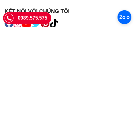
KẾT NỐI VỚI CHÚNG TÔI
0989.575.575
SIÊU THỊ SIM THẺ
Sieuthisimthe.com là trang web chuyên về
sim số đẹp
- Một dịch vụ
của Công ty TNHH SHOPSUMO
Giấy phép KD số 0107957761 cấp tại Sở Kế hoạch và đầu tư Hà Nội.
Văn phòng: 73 Trường Chinh, Phương Liệt, Hà Nội
Ngày làm việc: Thứ hai - CN
Hotline:
0989.575.575
Giờ mở cửa: 8h - 18h00
Email: info@sieuthisimthe.com
Copyright © Siêu Thị Sim Thẻ 2026