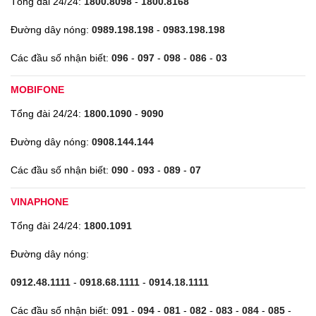
Tổng đài 24/24:
1800.8098
-
1800.8168
Đường dây nóng:
0989.198.198
-
0983.198.198
Các đầu số nhận biết:
096
-
097
-
098
-
086
-
03
MOBIFONE
Tổng đài 24/24:
1800.1090
-
9090
Đường dây nóng:
0908.144.144
Các đầu số nhận biết:
090
-
093
-
089
-
07
VINAPHONE
Tổng đài 24/24:
1800.1091
Đường dây nóng:
0912.48.1111
-
0918.68.1111
-
0914.18.1111
Các đầu số nhận biết:
091
-
094
-
081
-
082
-
083
-
084
-
085
-