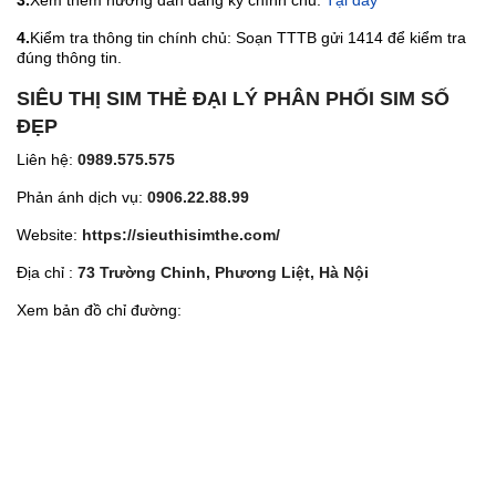
3.
Xem thêm hướng dẫn đăng ký chính chủ:
Tại đây
4.
Kiểm tra thông tin chính chủ: Soạn TTTB gửi 1414 để kiểm tra
đúng thông tin.
SIÊU THỊ SIM THẺ ĐẠI LÝ PHÂN PHỐI SIM SỐ
ĐẸP
Liên hệ:
0989.575.575
Phản ánh dịch vụ:
0906.22.88.99
Website:
https://sieuthisimthe.com/
Địa chỉ :
73 Trường Chinh, Phương Liệt, Hà Nội
Xem bản đồ chỉ đường: