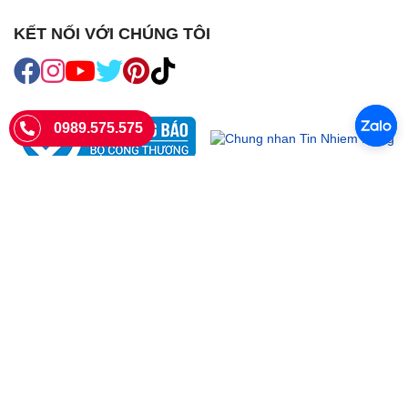
KẾT NỐI VỚI CHÚNG TÔI
0989.575.575
SIÊU THỊ SIM THẺ
Sieuthisimthe.com là trang web chuyên về
sim số đẹp
- Một dịch vụ
của Công ty TNHH SHOPSUMO
Giấy phép KD số 0107957761 cấp tại Sở Kế hoạch và đầu tư Hà Nội.
Văn phòng: 73 Trường Chinh, Phương Liệt, Hà Nội
Ngày làm việc: Thứ hai - CN
Hotline:
0989.575.575
Giờ mở cửa: 8h - 18h00
Email: info@sieuthisimthe.com
Copyright © Siêu Thị Sim Thẻ 2026