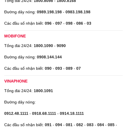
Tổng đài 24/24:
1800.8098
-
1800.8168
Đường dây nóng:
0989.198.198
-
0983.198.198
Các đầu số nhận biết:
096
-
097
-
098
-
086
-
03
MOBIFONE
Tổng đài 24/24:
1800.1090
-
9090
Đường dây nóng:
0908.144.144
Các đầu số nhận biết:
090
-
093
-
089
-
07
VINAPHONE
Tổng đài 24/24:
1800.1091
Đường dây nóng:
0912.48.1111
-
0918.68.1111
-
0914.18.1111
Các đầu số nhận biết:
091
-
094
-
081
-
082
-
083
-
084
-
085
-