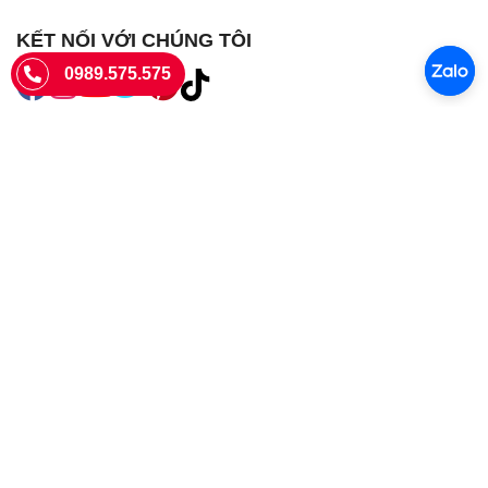
KẾT NỐI VỚI CHÚNG TÔI
0989.575.575
SIÊU THỊ SIM THẺ
Sieuthisimthe.com là trang web chuyên về
sim số đẹp
- Một dịch vụ
của Công ty TNHH SHOPSUMO
Giấy phép KD số 0107957761 cấp tại Sở Kế hoạch và đầu tư Hà Nội.
Văn phòng: 73 Trường Chinh, Phương Liệt, Hà Nội
Ngày làm việc: Thứ hai - CN
Hotline:
0989.575.575
Giờ mở cửa: 8h - 18h00
Email: info@sieuthisimthe.com
Copyright © Siêu Thị Sim Thẻ 2026