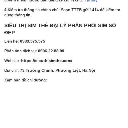
3.
Xem thêm hướng dẫn đăng ký chính chủ:
Tại đây
4.
Kiểm tra thông tin chính chủ: Soạn TTTB gửi 1414 để kiểm tra
đúng thông tin.
SIÊU THỊ SIM THẺ ĐẠI LÝ PHÂN PHỐI SIM SỐ
ĐẸP
Liên hệ:
0989.575.575
Phản ánh dịch vụ:
0906.22.88.99
Website:
https://sieuthisimthe.com/
Địa chỉ :
73 Trường Chinh, Phương Liệt, Hà Nội
Xem bản đồ chỉ đường: