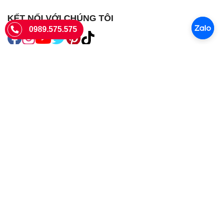
KẾT NỐI VỚI CHÚNG TÔI
0989.575.575
SIÊU THỊ SIM THẺ
Sieuthisimthe.com là trang web chuyên về
sim số đẹp
- Một dịch vụ
của Công ty TNHH SHOPSUMO
Giấy phép KD số 0107957761 cấp tại Sở Kế hoạch và đầu tư Hà Nội.
Văn phòng: 73 Trường Chinh, Phương Liệt, Hà Nội
Ngày làm việc: Thứ hai - CN
Hotline:
0989.575.575
Giờ mở cửa: 8h - 18h00
Email: info@sieuthisimthe.com
Copyright © Siêu Thị Sim Thẻ 2026