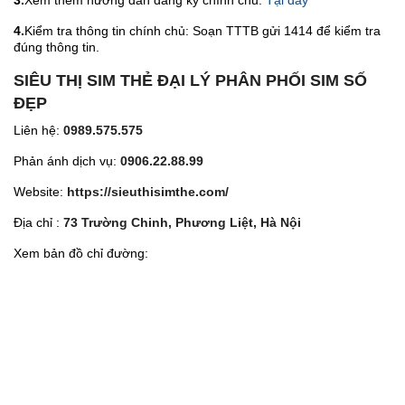
3.
Xem thêm hướng dẫn đăng ký chính chủ:
Tại đây
4.
Kiểm tra thông tin chính chủ: Soạn TTTB gửi 1414 để kiểm tra
đúng thông tin.
SIÊU THỊ SIM THẺ ĐẠI LÝ PHÂN PHỐI SIM SỐ
ĐẸP
Liên hệ:
0989.575.575
Phản ánh dịch vụ:
0906.22.88.99
Website:
https://sieuthisimthe.com/
Địa chỉ :
73 Trường Chinh, Phương Liệt, Hà Nội
Xem bản đồ chỉ đường: