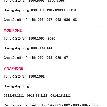
Tổng đài 24/24:
1800.8098
-
1800.8168
Đường dây nóng:
0989.198.198
-
0983.198.198
Các đầu số nhận biết:
096
-
097
-
098
-
086
-
03
MOBIFONE
Tổng đài 24/24:
1800.1090
-
9090
Đường dây nóng:
0908.144.144
Các đầu số nhận biết:
090
-
093
-
089
-
07
VINAPHONE
Tổng đài 24/24:
1800.1091
Đường dây nóng:
0912.48.1111
-
0918.68.1111
-
0914.18.1111
Các đầu số nhận biết:
091
-
094
-
081
-
082
-
083
-
084
-
085
-