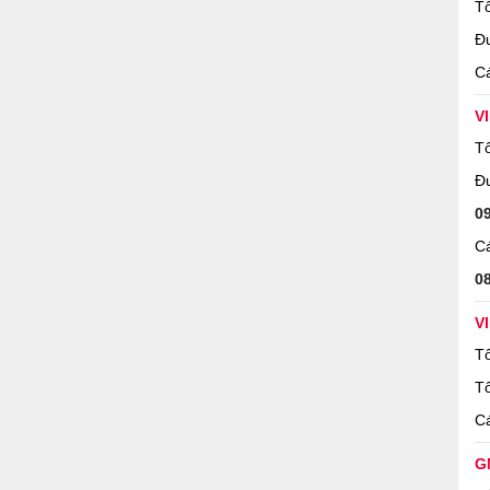
Tổ
Đ
Cá
V
Tổ
Đ
0
Cá
0
V
Tổ
Tổ
Cá
G