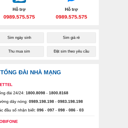
Hỗ trợ
Hỗ trợ
0989.575.575
0989.575.575
Sim ngày sinh
Sim giá rẻ
Thu mua sim
Đặt sim theo yêu cầu
TỔNG ĐÀI NHÀ MẠNG
IETTEL
ng đài 24/24:
1800.8098
-
1800.8168
ường dây nóng:
0989.198.198
-
0983.198.198
c đầu số nhận biết:
096
-
097
-
098
-
086
-
03
OBIFONE