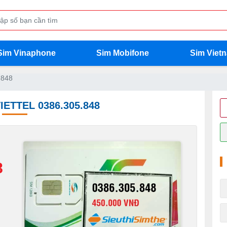
Sim Vinaphone
Sim Mobifone
Sim Viet
.848
IETTEL 0386.305.848
8