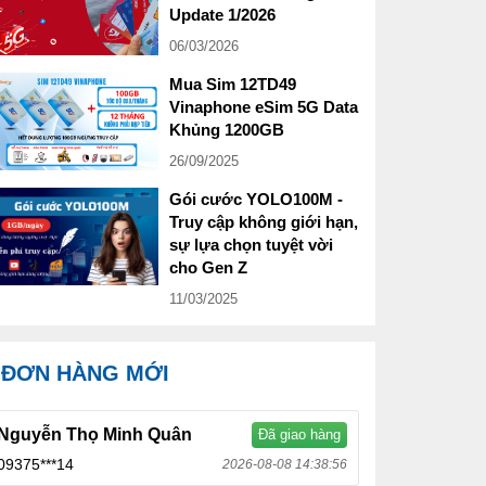
Update 1/2026
06/03/2026
Mua Sim 12TD49
Vinaphone eSim 5G Data
Khủng 1200GB
26/09/2025
Gói cước YOLO100M -
Truy cập không giới hạn,
sự lựa chọn tuyệt vời
cho Gen Z
11/03/2025
ĐƠN HÀNG MỚI
Nguyễn Thọ Minh Quân
Đã giao hàng
09375***14
2026-08-08 14:38:56