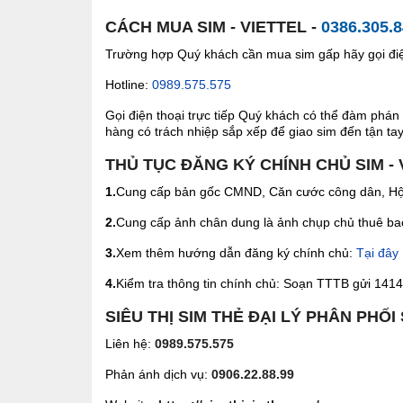
CÁCH MUA SIM - VIETTEL -
0386.305.
Trường hợp Quý khách cần mua sim gấp hãy gọi điện
Hotline:
0989.575.575
Gọi điện thoại trực tiếp Quý khách có thể đàm phán 
hàng có trách nhiệp sắp xếp để giao sim đến tận tay 
THỦ TỤC ĐĂNG KÝ CHÍNH CHỦ SIM - 
1.
Cung cấp bản gốc CMND, Căn cước công dân, Hộ 
2.
Cung cấp ảnh chân dung là ảnh chụp chủ thuê bao 
3.
Xem thêm hướng dẫn đăng ký chính chủ:
Tại đây
4.
Kiểm tra thông tin chính chủ: Soạn TTTB gửi 1414 
SIÊU THỊ SIM THẺ ĐẠI LÝ PHÂN PHỐI
Liên hệ:
0989.575.575
Phản ánh dịch vụ:
0906.22.88.99