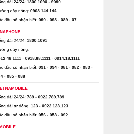
ng đài 24/24:
1800.1090
-
9090
ường dây nóng:
0908.144.144
c đầu số nhận biết:
090
-
093
-
089
-
07
INAPHONE
ng đài 24/24:
1800.1091
ường dây nóng:
912.48.1111
-
0918.68.1111
-
0914.18.1111
c đầu số nhận biết:
091
-
094
-
081
-
082
-
083
-
84
-
085
-
088
IETNAMOBILE
ng đài 24/24:
789
-
0922.789.789
ng đài tự động:
123
-
0922.123.123
c đầu số nhận biết:
056
-
058
-
092
MOBILE