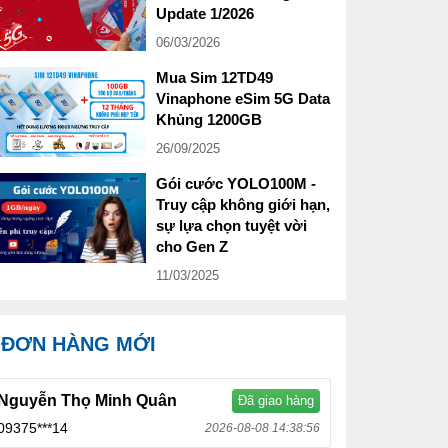
Update 1/2026
06/03/2026
Mua Sim 12TD49
Vinaphone eSim 5G Data
Khủng 1200GB
26/09/2025
Gói cước YOLO100M -
Truy cập không giới hạn,
sự lựa chọn tuyệt vời
cho Gen Z
11/03/2025
ĐƠN HÀNG MỚI
Nguyễn Thọ Minh Quân
Đã giao hàng
09375***14
2026-08-08 14:38:56