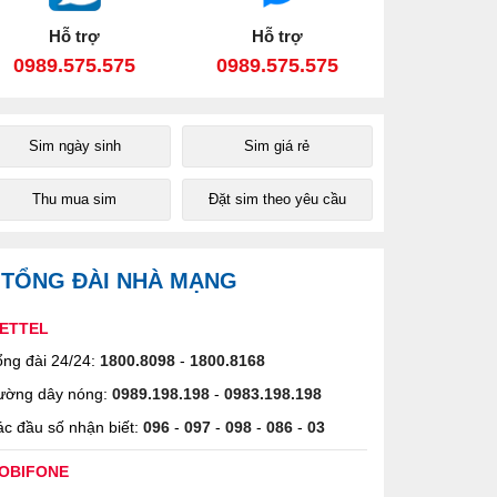
Hỗ trợ
Hỗ trợ
0989.575.575
0989.575.575
Sim ngày sinh
Sim giá rẻ
Thu mua sim
Đặt sim theo yêu cầu
TỔNG ĐÀI NHÀ MẠNG
IETTEL
ng đài 24/24:
1800.8098
-
1800.8168
ường dây nóng:
0989.198.198
-
0983.198.198
c đầu số nhận biết:
096
-
097
-
098
-
086
-
03
OBIFONE