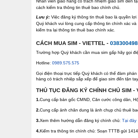
Nhân viên giao hàng có trách nhiệm giao sim đến tậ
cách kiểm tra thông tin thuê bao chính chủ.
Lưu ý:
Việc đăng ký thông tin thuê bao là quyền l
Quý khách vui lòng cung cấp thông tin chính xác v
kiểm tra lại thông tin thuê bao chính xác.
CÁCH MUA SIM - VIETTEL -
038300498
Trường hợp Quý khách cần mua sim gấp hãy gọi điện
Hotline:
0989.575.575
Gọi điện thoại trực tiếp Quý khách có thể đàm phán 
hàng có trách nhiệp sắp xếp để giao sim đến tận tay 
THỦ TỤC ĐĂNG KÝ CHÍNH CHỦ SIM - 
1.
Cung cấp bản gốc CMND, Căn cước công dân, Hộ 
2.
Cung cấp ảnh chân dung là ảnh chụp chủ thuê bao 
3.
Xem thêm hướng dẫn đăng ký chính chủ:
Tại đây
4.
Kiểm tra thông tin chính chủ: Soạn TTTB gửi 1414 