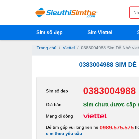
Sim số đẹp
Sim Viettel
Trang chủ
Viettel
0383004988 Sim Dễ Nhớ viet
0383004988 SIM DỄ
0383004988
Sim số đẹp
Sim chưa được cập n
Giá bán
Mạng di động
0989.575.575
Để tìm gấp vui lòng liên hệ
h
sim theo yêu cầu