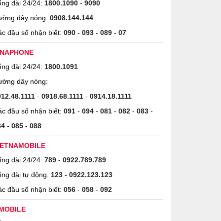
ng đài 24/24:
1800.1090
-
9090
ường dây nóng:
0908.144.144
c đầu số nhận biết:
090
-
093
-
089
-
07
INAPHONE
ng đài 24/24:
1800.1091
ường dây nóng:
912.48.1111
-
0918.68.1111
-
0914.18.1111
c đầu số nhận biết:
091
-
094
-
081
-
082
-
083
-
84
-
085
-
088
IETNAMOBILE
ng đài 24/24:
789
-
0922.789.789
ng đài tự động:
123
-
0922.123.123
c đầu số nhận biết:
056
-
058
-
092
MOBILE