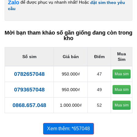
Zalo
để được phục vụ nhanh nhất! Hoặc
đặt sim theo yêu
cầu
Mời bạn tham khảo số gần giống đang còn trong
kho
Mua
Số sim
Giá bán
Điểm
Sim
0782657048
950.000₫
47
Mua sim
0793657048
950.000₫
49
Mua sim
0868.657.048
1.000.000₫
52
Mua sim
Xem thêm: *657048