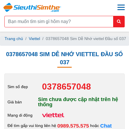
togg
Trang chủ
Viettel
0378657048 Sim Dễ Nhớ viettel Đầu số 037
0378657048 SIM DỄ NHỚ VIETTEL ĐẦU SỐ
037
0378657048
Sim số đẹp
Sim chưa được cập nhật trên hệ
Giá bán
thống
Mạng di động
0989.575.575
Chat
Để tìm gấp vui lòng liên hệ
hoặc