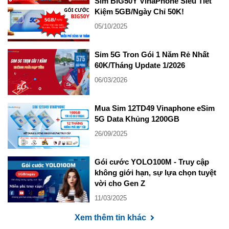
Sim BIG50Y VinaPhone Siêu Tiết
Kiệm 5GB/Ngày Chỉ 50K!
05/10/2025
Sim 5G Tron Gói 1 Năm Rẻ Nhất
60K/Tháng Update 1/2026
06/03/2026
Mua Sim 12TD49 Vinaphone eSim
5G Data Khủng 1200GB
26/09/2025
Gói cước YOLO100M - Truy cập
không giới hạn, sự lựa chọn tuyệt
vời cho Gen Z
11/03/2025
Xem thêm tin khác