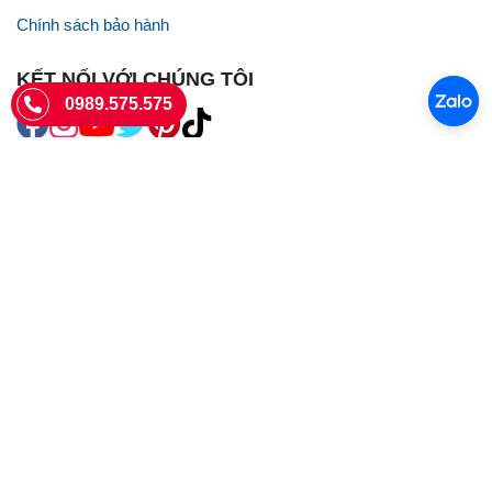
Chính sách bảo hành
KẾT NỐI VỚI CHÚNG TÔI
0989.575.575
SIÊU THỊ SIM THẺ
Sieuthisimthe.com là trang web chuyên về
sim số đẹp
- Một dịch vụ
của Công ty TNHH SHOPSUMO
Giấy phép KD số 0107957761 cấp tại Sở Kế hoạch và đầu tư Hà Nội.
Văn phòng: 73 Trường Chinh, Phương Liệt, Hà Nội
Ngày làm việc: Thứ hai - CN
Hotline:
0989.575.575
Giờ mở cửa: 8h - 18h00
Email: info@sieuthisimthe.com