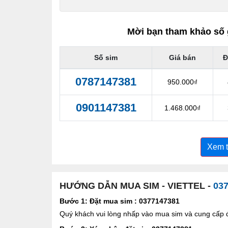
Mời bạn tham khảo số 
Số sim
Giá bán
Đ
0787147381
950.000₫
0901147381
1.468.000₫
Xem 
HƯỚNG DẪN MUA SIM - VIETTEL -
03
Bước 1: Đặt mua sim : 0377147381
Quý khách vui lòng nhấp vào mua sim và cung cấp đầ