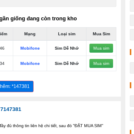
gần giống đang còn trong kho
iểm
Mạng
Loại sim
Mua Sim
46
Mobifone
Sim Dễ Nhớ
Mua sim
34
Mobifone
Sim Dễ Nhớ
Mua sim
thêm: *147381
77147381
y đủ thông tin liên hệ chi tiết, sau đó "ĐẶT MUA SIM"