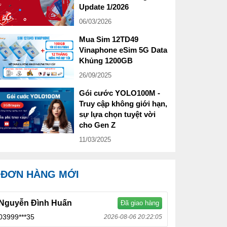
Update 1/2026
06/03/2026
Mua Sim 12TD49
Vinaphone eSim 5G Data
Khủng 1200GB
26/09/2025
Gói cước YOLO100M -
Truy cập không giới hạn,
sự lựa chọn tuyệt vời
cho Gen Z
11/03/2025
ĐƠN HÀNG MỚI
Nguyễn Đình Huấn
Đã giao hàng
03999***35
2026-08-06 20:22:05