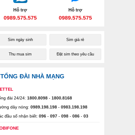
Hỗ trợ
Hỗ trợ
0989.575.575
0989.575.575
Sim ngày sinh
Sim giá rẻ
Thu mua sim
Đặt sim theo yêu cầu
TỔNG ĐÀI NHÀ MẠNG
IETTEL
ng đài 24/24:
1800.8098
-
1800.8168
ường dây nóng:
0989.198.198
-
0983.198.198
c đầu số nhận biết:
096
-
097
-
098
-
086
-
03
OBIFONE