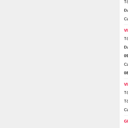
Tổ
Đ
Cá
V
Tổ
Đ
0
Cá
0
V
Tổ
Tổ
Cá
G