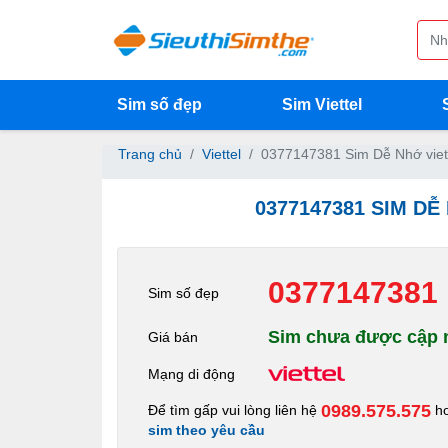
Sim số đẹp
Sim Viettel
Trang chủ
Viettel
0377147381 Sim Dễ Nhớ viet
0377147381 SIM DỄ
0377147381
Sim số đẹp
Sim chưa được cập n
Giá bán
Mạng di động
0989.575.575
Để tìm gấp vui lòng liên hệ
h
sim theo yêu cầu