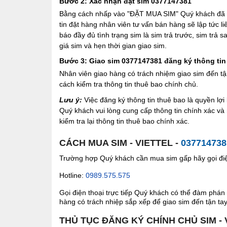
Bước 2: Xác nhận đặt sim 0377147381
Bằng cách nhấp vào "ĐẶT MUA SIM" Quý khách đã đồ
tin đặt hàng nhân viên tư vấn bán hàng sẽ lập tức l
báo đầy đủ tình trạng sim là sim trả trước, sim trả
giá sim và hẹn thời gian giao sim.
Bước 3: Giao sim 0377147381 đăng ký thông tin
Nhân viên giao hàng có trách nhiệm giao sim đến tậ
cách kiểm tra thông tin thuê bao chính chủ.
Lưu ý:
Việc đăng ký thông tin thuê bao là quyền l
Quý khách vui lòng cung cấp thông tin chính xác v
kiểm tra lại thông tin thuê bao chính xác.
CÁCH MUA SIM - VIETTEL -
037714738
Trường hợp Quý khách cần mua sim gấp hãy gọi điện
Hotline:
0989.575.575
Gọi điện thoại trực tiếp Quý khách có thể đàm phán 
hàng có trách nhiệp sắp xếp để giao sim đến tận tay 
THỦ TỤC ĐĂNG KÝ CHÍNH CHỦ SIM - 