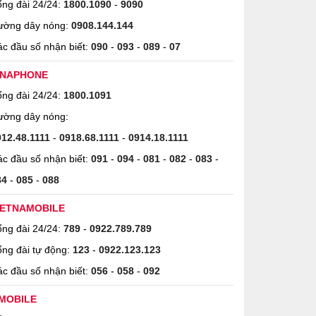
ng đài 24/24:
1800.1090
-
9090
ường dây nóng:
0908.144.144
c đầu số nhận biết:
090
-
093
-
089
-
07
INAPHONE
ng đài 24/24:
1800.1091
ường dây nóng:
912.48.1111
-
0918.68.1111
-
0914.18.1111
c đầu số nhận biết:
091
-
094
-
081
-
082
-
083
-
84
-
085
-
088
IETNAMOBILE
ng đài 24/24:
789
-
0922.789.789
ng đài tự động:
123
-
0922.123.123
c đầu số nhận biết:
056
-
058
-
092
MOBILE