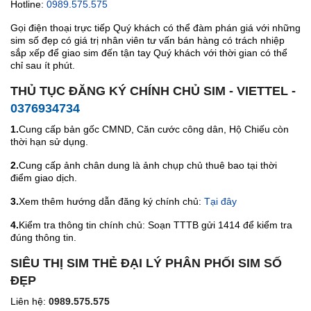
Hotline:
0989.575.575
Gọi điện thoại trực tiếp Quý khách có thể đàm phán giá với những
sim số đẹp có giá trị nhân viên tư vấn bán hàng có trách nhiệp
sắp xếp để giao sim đến tận tay Quý khách với thời gian có thể
chỉ sau ít phút.
THỦ TỤC ĐĂNG KÝ CHÍNH CHỦ SIM - VIETTEL -
0376934734
1.
Cung cấp bản gốc CMND, Căn cước công dân, Hộ Chiếu còn
thời hạn sử dụng.
2.
Cung cấp ảnh chân dung là ảnh chụp chủ thuê bao tại thời
điểm giao dịch.
3.
Xem thêm hướng dẫn đăng ký chính chủ:
Tại đây
4.
Kiểm tra thông tin chính chủ: Soạn TTTB gửi 1414 để kiểm tra
đúng thông tin.
SIÊU THỊ SIM THẺ ĐẠI LÝ PHÂN PHỐI SIM SỐ
ĐẸP
Liên hệ:
0989.575.575