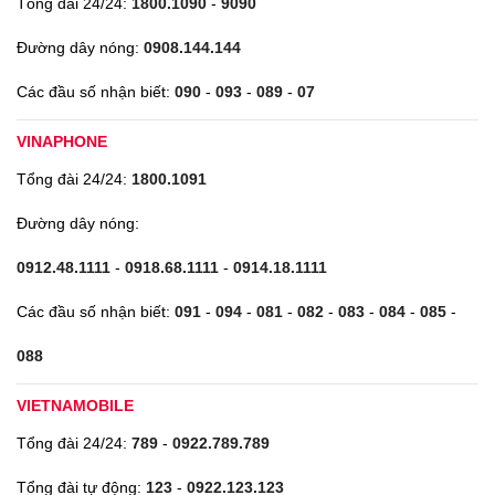
Tổng đài 24/24:
1800.1090
-
9090
Đường dây nóng:
0908.144.144
Các đầu số nhận biết:
090
-
093
-
089
-
07
VINAPHONE
Tổng đài 24/24:
1800.1091
Đường dây nóng:
0912.48.1111
-
0918.68.1111
-
0914.18.1111
Các đầu số nhận biết:
091
-
094
-
081
-
082
-
083
-
084
-
085
-
088
VIETNAMOBILE
Tổng đài 24/24:
789
-
0922.789.789
Tổng đài tự động:
123
-
0922.123.123