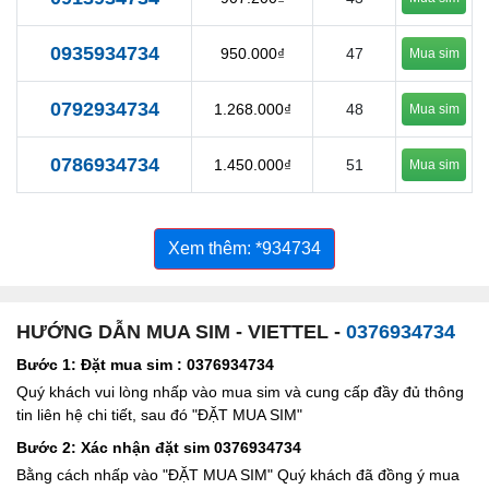
0935934734
950.000₫
47
Mua sim
0792934734
1.268.000₫
48
Mua sim
0786934734
1.450.000₫
51
Mua sim
Xem thêm: *934734
HƯỚNG DẪN MUA SIM - VIETTEL -
0376934734
Bước 1: Đặt mua sim : 0376934734
Quý khách vui lòng nhấp vào mua sim và cung cấp đầy đủ thông
tin liên hệ chi tiết, sau đó "ĐẶT MUA SIM"
Bước 2: Xác nhận đặt sim 0376934734
Bằng cách nhấp vào "ĐẶT MUA SIM" Quý khách đã đồng ý mua