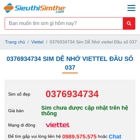
togg
Trang chủ
Viettel
0376934734 Sim Dễ Nhớ viettel Đầu số 037
0376934734 SIM DỄ NHỚ VIETTEL ĐẦU SỐ
037
0376934734
Sim số đẹp
Sim chưa được cập nhật trên hệ
Giá bán
thống
Mạng di động
0989.575.575
Chat
Để tìm gấp vui lòng liên hệ
hoặc