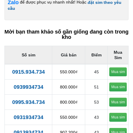
Zalo
để được phục vụ nhanh nhất! Hoặc
đặt sim theo yêu
cầu
Mời bạn tham khảo số gần giống đang còn trong
kho
Mua
Số sim
Giá bán
Điểm
Sim
0915.934.734
550.000₫
45
Mua sim
0939934734
800.000₫
51
Mua sim
0995.934.734
800.000₫
53
Mua sim
0931934734
550.000₫
43
Mua sim
0913934734
907.200₫
43
Mua sim