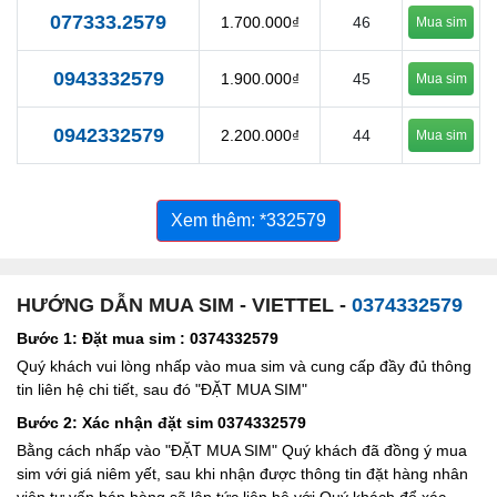
077333.2579
1.700.000₫
46
Mua sim
0943332579
1.900.000₫
45
Mua sim
0942332579
2.200.000₫
44
Mua sim
Xem thêm: *332579
HƯỚNG DẪN MUA SIM - VIETTEL -
0374332579
Bước 1: Đặt mua sim : 0374332579
Quý khách vui lòng nhấp vào mua sim và cung cấp đầy đủ thông
tin liên hệ chi tiết, sau đó "ĐẶT MUA SIM"
Bước 2: Xác nhận đặt sim 0374332579
Bằng cách nhấp vào "ĐẶT MUA SIM" Quý khách đã đồng ý mua
sim với giá niêm yết, sau khi nhận được thông tin đặt hàng nhân
viên tư vấn bán hàng sẽ lập tức liên hệ với Quý khách để xác