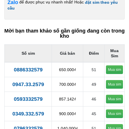
Zalo
để được phục vụ nhanh nhất! Hoặc
đặt sim theo yêu
cầu
Mời bạn tham khảo số gần giống đang còn trong
kho
Mua
Số sim
Giá bán
Điểm
Sim
0886332579
650.000₫
51
Mua sim
0947.33.2579
700.000₫
49
Mua sim
0593332579
857.142₫
46
Mua sim
0349.332.579
900.000₫
45
Mua sim
0796332579
1.040.000₫
51
Mua sim