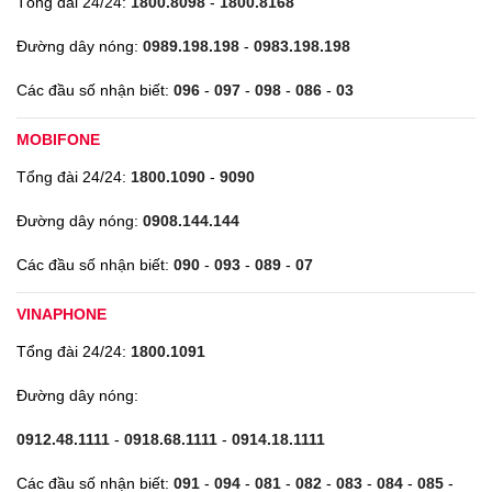
Tổng đài 24/24:
1800.8098
-
1800.8168
Đường dây nóng:
0989.198.198
-
0983.198.198
Các đầu số nhận biết:
096
-
097
-
098
-
086
-
03
MOBIFONE
Tổng đài 24/24:
1800.1090
-
9090
Đường dây nóng:
0908.144.144
Các đầu số nhận biết:
090
-
093
-
089
-
07
VINAPHONE
Tổng đài 24/24:
1800.1091
Đường dây nóng:
0912.48.1111
-
0918.68.1111
-
0914.18.1111
Các đầu số nhận biết:
091
-
094
-
081
-
082
-
083
-
084
-
085
-