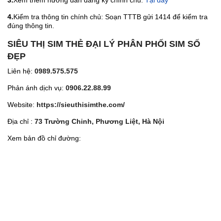
3.
Xem thêm hướng dẫn đăng ký chính chủ:
Tại đây
4.
Kiểm tra thông tin chính chủ: Soạn TTTB gửi 1414 để kiểm tra
đúng thông tin.
SIÊU THỊ SIM THẺ ĐẠI LÝ PHÂN PHỐI SIM SỐ
ĐẸP
Liên hệ:
0989.575.575
Phản ánh dịch vụ:
0906.22.88.99
Website:
https://sieuthisimthe.com/
Địa chỉ :
73 Trường Chinh, Phương Liệt, Hà Nội
Xem bản đồ chỉ đường: