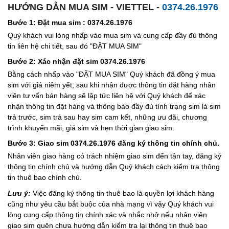
HƯỚNG DẪN MUA SIM - VIETTEL -
0374.26.1976
Bước 1: Đặt mua sim : 0374.26.1976
Quý khách vui lòng nhấp vào mua sim và cung cấp đầy đủ thông
tin liên hệ chi tiết, sau đó "ĐẶT MUA SIM"
Bước 2: Xác nhận đặt sim 0374.26.1976
Bằng cách nhấp vào "ĐẶT MUA SIM" Quý khách đã đồng ý mua
sim với giá niêm yết, sau khi nhận được thông tin đặt hàng nhân
viên tư vấn bán hàng sẽ lập tức liên hệ với Quý khách để xác
nhận thông tin đặt hàng và thông báo đầy đủ tình trạng sim là sim
trả trước, sim trả sau hay sim cam kết, những ưu đãi, chương
trình khuyến mãi, giá sim và hẹn thời gian giao sim.
Bước 3: Giao sim 0374.26.1976 đăng ký thông tin chính chủ.
Nhân viên giao hàng có trách nhiệm giao sim đến tận tay, đăng ký
thông tin chính chủ và hướng dẫn Quý khách cách kiểm tra thông
tin thuê bao chính chủ.
Lưu ý:
Việc đăng ký thông tin thuê bao là quyền lợi khách hàng
cũng như yêu cầu bắt buộc của nhà mạng vì vậy Quý khách vui
lòng cung cấp thông tin chính xác và nhắc nhở nếu nhân viên
giao sim quên chưa hướng dẫn kiểm tra lại thông tin thuê bao