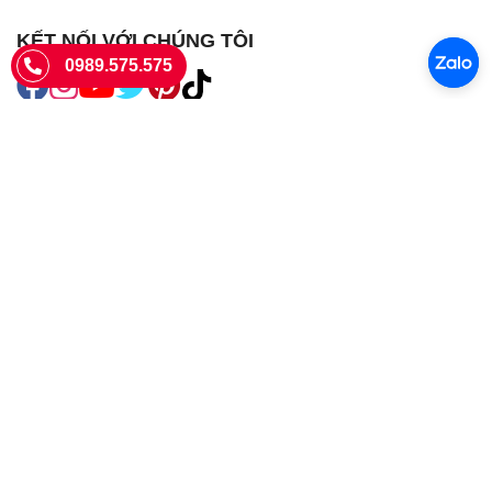
KẾT NỐI VỚI CHÚNG TÔI
0989.575.575
SIÊU THỊ SIM THẺ
Sieuthisimthe.com là trang web chuyên về
sim số đẹp
- Một dịch vụ
của Công ty TNHH SHOPSUMO
Giấy phép KD số 0107957761 cấp tại Sở Kế hoạch và đầu tư Hà Nội.
Văn phòng: 73 Trường Chinh, Phương Liệt, Hà Nội
Ngày làm việc: Thứ hai - CN
Hotline:
0989.575.575
Giờ mở cửa: 8h - 18h00
Email: info@sieuthisimthe.com
Copyright © Siêu Thị Sim Thẻ 2026