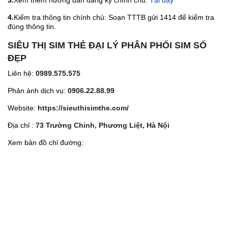
3.
Xem thêm hướng dẫn đăng ký chính chủ:
Tại đây
4.
Kiểm tra thông tin chính chủ: Soạn TTTB gửi 1414 để kiểm tra
đúng thông tin.
SIÊU THỊ SIM THẺ ĐẠI LÝ PHÂN PHỐI SIM SỐ
ĐẸP
Liên hệ:
0989.575.575
Phản ánh dịch vụ:
0906.22.88.99
Website:
https://sieuthisimthe.com/
Địa chỉ :
73 Trường Chinh, Phương Liệt, Hà Nội
Xem bản đồ chỉ đường: