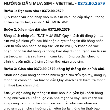
HƯỚNG DẪN MUA SIM - VIETTEL -
0372.90.2579
Bước 1: Đặt mua sim : 0372.90.2579
Quý khách vui lòng nhấp vào mua sim và cung cấp đầy đủ thông
tin liên hệ chi tiết, sau đó "ĐẶT MUA SIM"
Bước 2: Xác nhận đặt sim 0372.90.2579
Bằng cách nhấp vào "ĐẶT MUA SIM" Quý khách đã đồng ý mua
sim với giá niêm yết, sau khi nhận được thông tin đặt hàng nhân
viên tư vấn bán hàng sẽ lập tức liên hệ với Quý khách để xác
nhận thông tin đặt hàng và thông báo đầy đủ tình trạng sim là sim
trả trước, sim trả sau hay sim cam kết, những ưu đãi, chương
trình khuyến mãi, giá sim và hẹn thời gian giao sim.
Bước 3: Giao sim 0372.90.2579 đăng ký thông tin chính chủ.
Nhân viên giao hàng có trách nhiệm giao sim đến tận tay, đăng ký
thông tin chính chủ và hướng dẫn Quý khách cách kiểm tra thông
tin thuê bao chính chủ.
Lưu ý:
Việc đăng ký thông tin thuê bao là quyền lợi khách hàng
cũng như yêu cầu bắt buộc của nhà mạng vì vậy Quý khách vui
lòng cung cấp thông tin chính xác và nhắc nhở nếu nhân viên
giao sim quên chưa hướng dẫn kiểm tra lại thông tin thuê bao