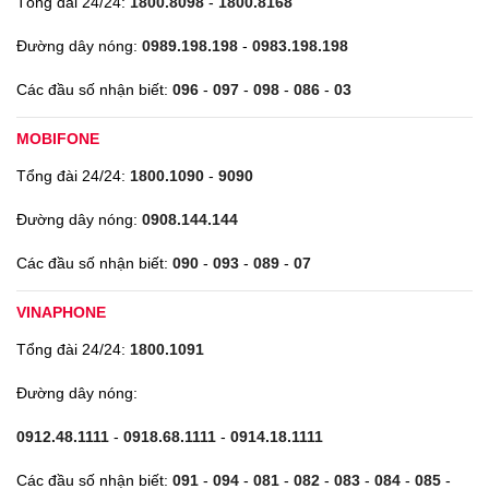
Tổng đài 24/24:
1800.8098
-
1800.8168
Đường dây nóng:
0989.198.198
-
0983.198.198
Các đầu số nhận biết:
096
-
097
-
098
-
086
-
03
MOBIFONE
Tổng đài 24/24:
1800.1090
-
9090
Đường dây nóng:
0908.144.144
Các đầu số nhận biết:
090
-
093
-
089
-
07
VINAPHONE
Tổng đài 24/24:
1800.1091
Đường dây nóng:
0912.48.1111
-
0918.68.1111
-
0914.18.1111
Các đầu số nhận biết:
091
-
094
-
081
-
082
-
083
-
084
-
085
-