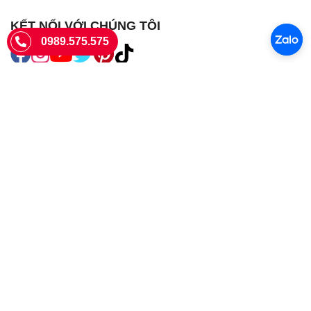
KẾT NỐI VỚI CHÚNG TÔI
0989.575.575
SIÊU THỊ SIM THẺ
Sieuthisimthe.com là trang web chuyên về
sim số đẹp
- Một dịch vụ
của Công ty TNHH SHOPSUMO
Giấy phép KD số 0107957761 cấp tại Sở Kế hoạch và đầu tư Hà Nội.
Văn phòng: 73 Trường Chinh, Phương Liệt, Hà Nội
Ngày làm việc: Thứ hai - CN
Hotline:
0989.575.575
Giờ mở cửa: 8h - 18h00
Email: info@sieuthisimthe.com
Copyright © Siêu Thị Sim Thẻ 2026