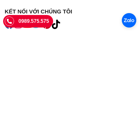
KẾT NỐI VỚI CHÚNG TÔI
0989.575.575
SIÊU THỊ SIM THẺ
Sieuthisimthe.com là trang web chuyên về
sim số đẹp
- Một dịch vụ
của Công ty TNHH SHOPSUMO
Giấy phép KD số 0107957761 cấp tại Sở Kế hoạch và đầu tư Hà Nội.
Văn phòng: 73 Trường Chinh, Phương Liệt, Hà Nội
Ngày làm việc: Thứ hai - CN
Hotline:
0989.575.575
Giờ mở cửa: 8h - 18h00
Email: info@sieuthisimthe.com
Copyright © Siêu Thị Sim Thẻ 2026