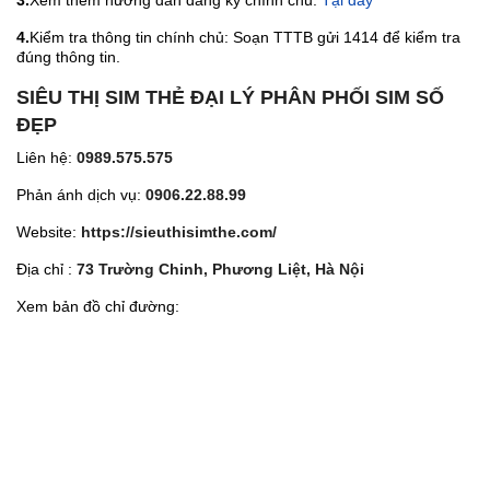
3.
Xem thêm hướng dẫn đăng ký chính chủ:
Tại đây
4.
Kiểm tra thông tin chính chủ: Soạn TTTB gửi 1414 để kiểm tra
đúng thông tin.
SIÊU THỊ SIM THẺ ĐẠI LÝ PHÂN PHỐI SIM SỐ
ĐẸP
Liên hệ:
0989.575.575
Phản ánh dịch vụ:
0906.22.88.99
Website:
https://sieuthisimthe.com/
Địa chỉ :
73 Trường Chinh, Phương Liệt, Hà Nội
Xem bản đồ chỉ đường: