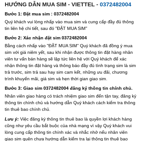
HƯỚNG DẪN MUA SIM - VIETTEL -
0372482004
Bước 1: Đặt mua sim : 0372482004
Quý khách vui lòng nhấp vào mua sim và cung cấp đầy đủ thông
tin liên hệ chi tiết, sau đó "ĐẶT MUA SIM"
Bước 2: Xác nhận đặt sim 0372482004
Bằng cách nhấp vào "ĐẶT MUA SIM" Quý khách đã đồng ý mua
sim với giá niêm yết, sau khi nhận được thông tin đặt hàng nhân
viên tư vấn bán hàng sẽ lập tức liên hệ với Quý khách để xác
nhận thông tin đặt hàng và thông báo đầy đủ tình trạng sim là sim
trả trước, sim trả sau hay sim cam kết, những ưu đãi, chương
trình khuyến mãi, giá sim và hẹn thời gian giao sim.
Bước 3: Giao sim 0372482004 đăng ký thông tin chính chủ.
Nhân viên giao hàng có trách nhiệm giao sim đến tận tay, đăng ký
thông tin chính chủ và hướng dẫn Quý khách cách kiểm tra thông
tin thuê bao chính chủ.
Lưu ý:
Việc đăng ký thông tin thuê bao là quyền lợi khách hàng
cũng như yêu cầu bắt buộc của nhà mạng vì vậy Quý khách vui
lòng cung cấp thông tin chính xác và nhắc nhở nếu nhân viên
giao sim quên chưa hướng dẫn kiểm tra lại thông tin thuê bao