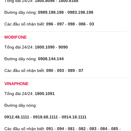
Tổng đài 24/24:
1800.8098
-
1800.8168
Đường dây nóng:
0989.198.198
-
0983.198.198
Các đầu số nhận biết:
096
-
097
-
098
-
086
-
03
MOBIFONE
Tổng đài 24/24:
1800.1090
-
9090
Đường dây nóng:
0908.144.144
Các đầu số nhận biết:
090
-
093
-
089
-
07
VINAPHONE
Tổng đài 24/24:
1800.1091
Đường dây nóng:
0912.48.1111
-
0918.68.1111
-
0914.18.1111
Các đầu số nhận biết:
091
-
094
-
081
-
082
-
083
-
084
-
085
-