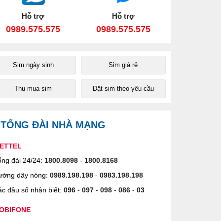
Hỗ trợ
Hỗ trợ
0989.575.575
0989.575.575
Sim ngày sinh
Sim giá rẻ
Thu mua sim
Đặt sim theo yêu cầu
TỔNG ĐÀI NHÀ MẠNG
IETTEL
ng đài 24/24:
1800.8098
-
1800.8168
ường dây nóng:
0989.198.198
-
0983.198.198
c đầu số nhận biết:
096
-
097
-
098
-
086
-
03
OBIFONE