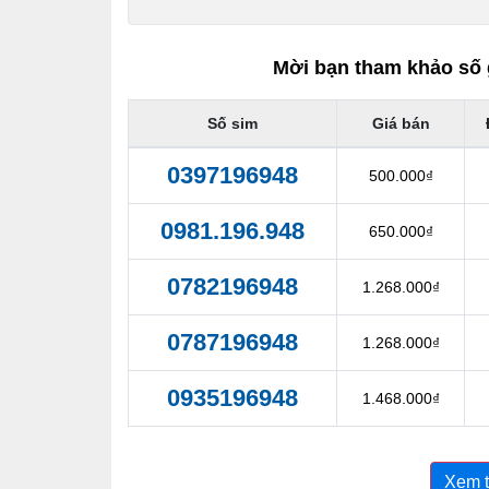
Mời bạn tham khảo số 
Số sim
Giá bán
0397196948
500.000₫
0981.196.948
650.000₫
0782196948
1.268.000₫
0787196948
1.268.000₫
0935196948
1.468.000₫
Xem 