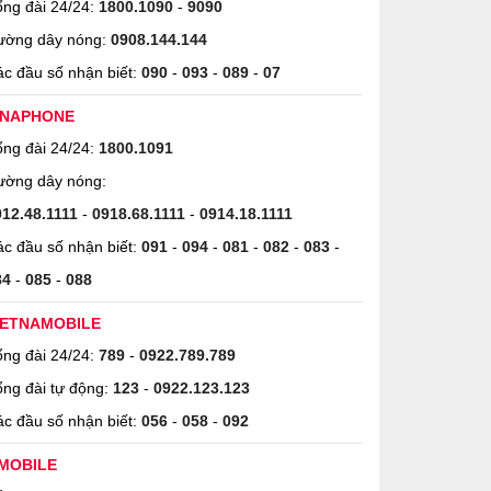
ng đài 24/24:
1800.1090
-
9090
ường dây nóng:
0908.144.144
c đầu số nhận biết:
090
-
093
-
089
-
07
INAPHONE
ng đài 24/24:
1800.1091
ường dây nóng:
912.48.1111
-
0918.68.1111
-
0914.18.1111
c đầu số nhận biết:
091
-
094
-
081
-
082
-
083
-
84
-
085
-
088
IETNAMOBILE
ng đài 24/24:
789
-
0922.789.789
ng đài tự động:
123
-
0922.123.123
c đầu số nhận biết:
056
-
058
-
092
MOBILE