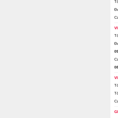
Tổ
Đ
Cá
V
Tổ
Đ
0
Cá
0
V
Tổ
Tổ
Cá
G