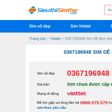
Sim số đẹp
Sim Viettel
Trang chủ
Viettel
0367196948 Sim Dễ Nhớ viet
0367196948 SIM DỄ
0367196948
Sim số đẹp
Sim chưa được cập n
Giá bán
Mạng di động
0989.575.575
Để tìm gấp vui lòng liên hệ
h
sim theo yêu cầu