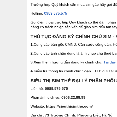
Trường hợp Quý khách cần mua sim gấp hãy gọi điện
Hotline:
0989.575.575
Gọi điện thoại trực tiếp Quý khách có thể đàm phán 
hàng có trách nhiệp sắp xếp để giao sim đến tận tay 
THỦ TỤC ĐĂNG KÝ CHÍNH CHỦ SIM - 
1.
Cung cấp bản gốc CMND, Căn cước công dân, Hộ 
2.
Cung cấp ảnh chân dung là ảnh chụp chủ thuê bao 
3.
Xem thêm hướng dẫn đăng ký chính chủ:
Tại đây
4.
Kiểm tra thông tin chính chủ: Soạn TTTB gửi 1414 
SIÊU THỊ SIM THẺ ĐẠI LÝ PHÂN PHỐI
Liên hệ:
0989.575.575
Phản ánh dịch vụ:
0906.22.88.99
Website:
https://sieuthisimthe.com/
Địa chỉ :
73 Trường Chinh, Phương Liệt, Hà Nội