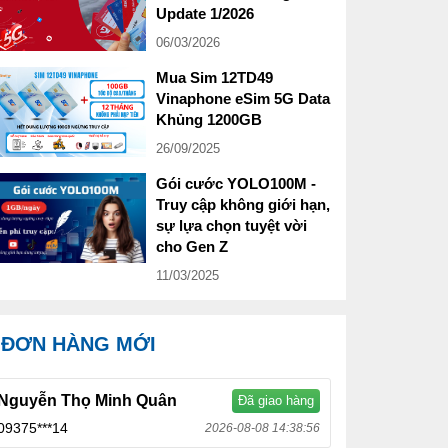
Update 1/2026
06/03/2026
Mua Sim 12TD49
Vinaphone eSim 5G Data
Khủng 1200GB
26/09/2025
Gói cước YOLO100M -
Truy cập không giới hạn,
sự lựa chọn tuyệt vời
cho Gen Z
11/03/2025
ĐƠN HÀNG MỚI
Nguyễn Thọ Minh Quân
Đã giao hàng
09375***14
2026-08-08 14:38:56