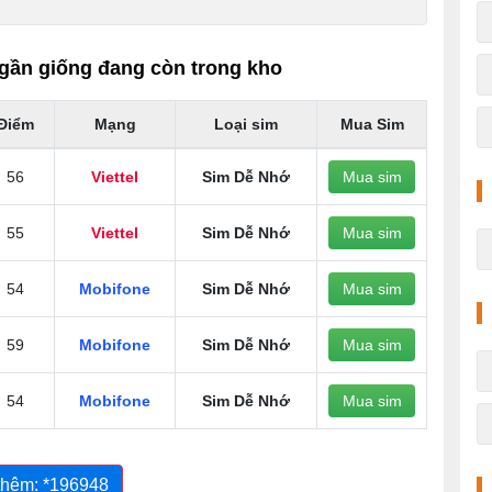
gần giống đang còn trong kho
Điểm
Mạng
Loại sim
Mua Sim
56
Viettel
Sim Dễ Nhớ
Mua sim
55
Viettel
Sim Dễ Nhớ
Mua sim
54
Mobifone
Sim Dễ Nhớ
Mua sim
59
Mobifone
Sim Dễ Nhớ
Mua sim
54
Mobifone
Sim Dễ Nhớ
Mua sim
thêm: *196948