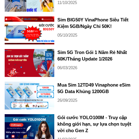
11/10/2025
Sim BIG50Y VinaPhone Siêu Tiết
Kiệm 5GB/Ngày Chỉ 50K!
05/10/2025
Sim 5G Tron Gói 1 Năm Rẻ Nhất
60K/Tháng Update 1/2026
06/03/2026
Mua Sim 12TD49 Vinaphone eSim
5G Data Khủng 1200GB
26/09/2025
Gói cước YOLO100M - Truy cập
không giới hạn, sự lựa chọn tuyệt
vời cho Gen Z