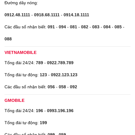
Đường dây nóng:
0912.48.1111
-
0918.68.1111
-
0914.18.1111
Các đầu số nhận biết:
091
-
094
-
081
-
082
-
083
-
084
-
085
-
088
VIETNAMOBILE
Tổng đài 24/24:
789
-
0922.789.789
Tổng đài tự động:
123
-
0922.123.123
Các đầu số nhận biết:
056
-
058
-
092
GMOBILE
Tổng đài 24/24:
196
-
0993.196.196
Tổng đài tự động:
199
Các đầu số nhận biết:
099
-
059