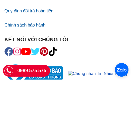
Quy định đổi trả hoàn tiền
Chính sách bảo hành
KẾT NỐI VỚI CHÚNG TÔI
0989.575.575
SIÊU THỊ SIM THẺ
Sieuthisimthe.com là trang web chuyên về
sim số đẹp
- Một dịch vụ
của Công ty TNHH SHOPSUMO
Giấy phép KD số 0107957761 cấp tại Sở Kế hoạch và đầu tư Hà Nội.
Văn phòng: 73 Trường Chinh, Phương Liệt, Hà Nội