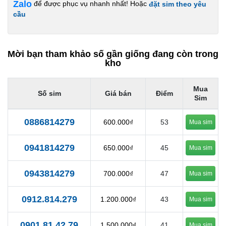
Zalo
để được phục vụ nhanh nhất! Hoặc
đặt sim theo yêu
cầu
Mời bạn tham khảo số gần giống đang còn trong
kho
Mua
Số sim
Giá bán
Điểm
Sim
0886814279
600.000₫
53
Mua sim
0941814279
650.000₫
45
Mua sim
0943814279
700.000₫
47
Mua sim
0912.814.279
1.200.000₫
43
Mua sim
0901.81.42.79
1.500.000₫
41
Mua sim