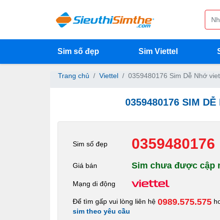
Sim số đẹp
Sim Viettel
Trang chủ
Viettel
0359480176 Sim Dễ Nhớ viet
0359480176 SIM DỄ
0359480176
Sim số đẹp
Sim chưa được cập n
Giá bán
Mạng di động
0989.575.575
Để tìm gấp vui lòng liên hệ
h
sim theo yêu cầu