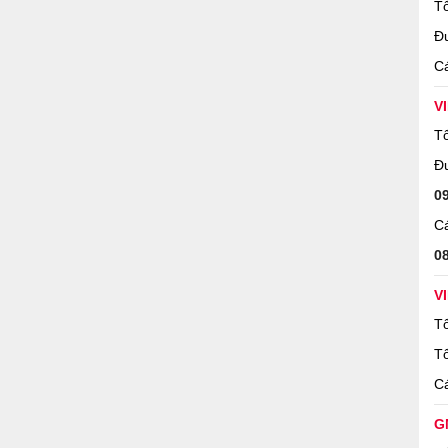
Tổ
Đ
Cá
V
Tổ
Đ
0
Cá
0
V
Tổ
Tổ
Cá
G