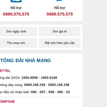
Hỗ trợ
Hỗ trợ
0989.575.575
0989.575.575
Sim ngày sinh
Sim giá rẻ
Thu mua sim
Đặt sim theo yêu cầu
TỔNG ĐÀI NHÀ MẠNG
IETTEL
ng đài 24/24:
1800.8098
-
1800.8168
ường dây nóng:
0989.198.198
-
0983.198.198
c đầu số nhận biết:
096
-
097
-
098
-
086
-
03
OBIFONE