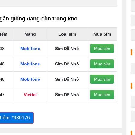
gần giống đang còn trong kho
iểm
Mạng
Loại sim
Mua Sim
38
Mobifone
Sim Dễ Nhớ
Mua sim
48
Mobifone
Sim Dễ Nhớ
Mua sim
48
Mobifone
Sim Dễ Nhớ
Mua sim
47
Viettel
Sim Dễ Nhớ
Mua sim
thêm: *480176