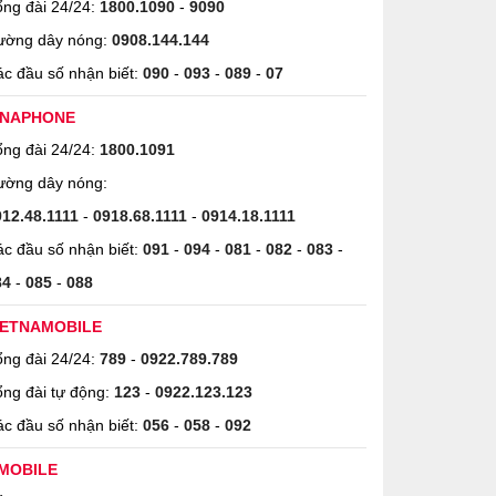
ng đài 24/24:
1800.1090
-
9090
ường dây nóng:
0908.144.144
c đầu số nhận biết:
090
-
093
-
089
-
07
INAPHONE
ng đài 24/24:
1800.1091
ường dây nóng:
912.48.1111
-
0918.68.1111
-
0914.18.1111
c đầu số nhận biết:
091
-
094
-
081
-
082
-
083
-
84
-
085
-
088
IETNAMOBILE
ng đài 24/24:
789
-
0922.789.789
ng đài tự động:
123
-
0922.123.123
c đầu số nhận biết:
056
-
058
-
092
MOBILE