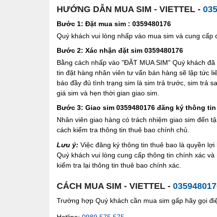
HƯỚNG DẪN MUA SIM - VIETTEL -
03
Bước 1: Đặt mua sim : 0359480176
Quý khách vui lòng nhấp vào mua sim và cung cấp đầ
Bước 2: Xác nhận đặt sim 0359480176
Bằng cách nhấp vào "ĐẶT MUA SIM" Quý khách đã đồ
tin đặt hàng nhân viên tư vấn bán hàng sẽ lập tức l
báo đầy đủ tình trạng sim là sim trả trước, sim trả
giá sim và hẹn thời gian giao sim.
Bước 3: Giao sim 0359480176 đăng ký thông tin
Nhân viên giao hàng có trách nhiệm giao sim đến tậ
cách kiểm tra thông tin thuê bao chính chủ.
Lưu ý:
Việc đăng ký thông tin thuê bao là quyền l
Quý khách vui lòng cung cấp thông tin chính xác v
kiểm tra lại thông tin thuê bao chính xác.
CÁCH MUA SIM - VIETTEL -
035948017
Trường hợp Quý khách cần mua sim gấp hãy gọi điện
Hotline:
0989.575.575