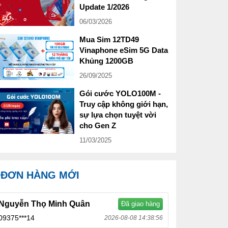
Update 1/2026
06/03/2026
Mua Sim 12TD49
Vinaphone eSim 5G Data
Khủng 1200GB
26/09/2025
Gói cước YOLO100M -
Truy cập không giới hạn,
sự lựa chọn tuyệt vời
cho Gen Z
11/03/2025
ĐƠN HÀNG MỚI
Nguyễn Thọ Minh Quân
Đã giao hàng
09375***14
2026-08-08 14:38:56