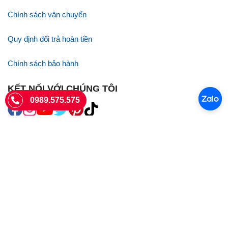
Chính sách vận chuyển
Quy định đổi trả hoàn tiền
Chính sách bảo hành
KẾT NỐI VỚI CHÚNG TÔI
0989.575.575
SIÊU THỊ SIM THẺ
Sieuthisimthe.com là trang web chuyên về
sim số đẹp
- Một dịch vụ
của Công ty TNHH SHOPSUMO