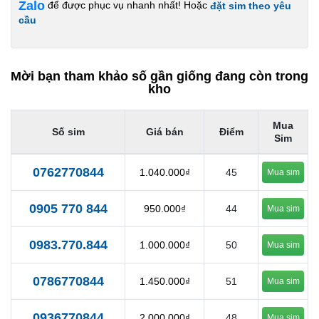
Zalo
để được phục vụ nhanh nhất! Hoặc
đặt sim theo yêu
cầu
Mời bạn tham khảo số gần giống đang còn trong
kho
Mua
Số sim
Giá bán
Điểm
Sim
0762770844
1.040.000₫
45
Mua sim
0905 770 844
950.000₫
44
Mua sim
0983.770.844
1.000.000₫
50
Mua sim
0786770844
1.450.000₫
51
Mua sim
0936770844
2.000.000₫
48
Mua sim