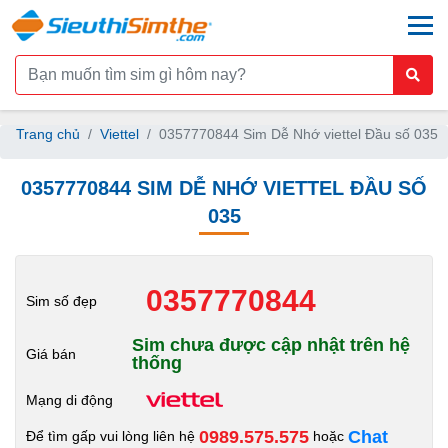
togg
Trang chủ
Viettel
0357770844 Sim Dễ Nhớ viettel Đầu số 035
0357770844 SIM DỄ NHỚ VIETTEL ĐẦU SỐ
035
0357770844
Sim số đẹp
Sim chưa được cập nhật trên hệ
Giá bán
thống
Mạng di động
0989.575.575
Chat
Để tìm gấp vui lòng liên hệ
hoặc