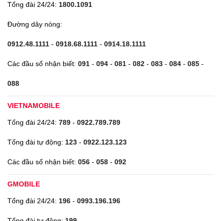
Tổng đài 24/24:
1800.1091
Đường dây nóng:
0912.48.1111
-
0918.68.1111
-
0914.18.1111
Các đầu số nhận biết:
091
-
094
-
081
-
082
-
083
-
084
-
085
-
088
VIETNAMOBILE
Tổng đài 24/24:
789
-
0922.789.789
Tổng đài tự động:
123
-
0922.123.123
Các đầu số nhận biết:
056
-
058
-
092
GMOBILE
Tổng đài 24/24:
196
-
0993.196.196
Tổng đài tự động:
199