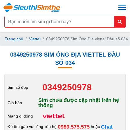
togg
Trang chủ
Viettel
0349250978 Sim Ông Địa viettel Đầu số 034
0349250978 SIM ÔNG ĐỊA VIETTEL ĐẦU
SỐ 034
0349250978
Sim số đẹp
Sim chưa được cập nhật trên hệ
Giá bán
thống
Mạng di động
0989.575.575
Chat
Để tìm gấp vui lòng liên hệ
hoặc