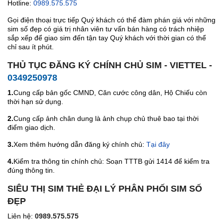
Hotline:
0989.575.575
Gọi điện thoại trực tiếp Quý khách có thể đàm phán giá với những
sim số đẹp có giá trị nhân viên tư vấn bán hàng có trách nhiệp
sắp xếp để giao sim đến tận tay Quý khách với thời gian có thể
chỉ sau ít phút.
THỦ TỤC ĐĂNG KÝ CHÍNH CHỦ SIM - VIETTEL -
0349250978
1.
Cung cấp bản gốc CMND, Căn cước công dân, Hộ Chiếu còn
thời hạn sử dụng.
2.
Cung cấp ảnh chân dung là ảnh chụp chủ thuê bao tại thời
điểm giao dịch.
3.
Xem thêm hướng dẫn đăng ký chính chủ:
Tại đây
4.
Kiểm tra thông tin chính chủ: Soạn TTTB gửi 1414 để kiểm tra
đúng thông tin.
SIÊU THỊ SIM THẺ ĐẠI LÝ PHÂN PHỐI SIM SỐ
ĐẸP
Liên hệ:
0989.575.575