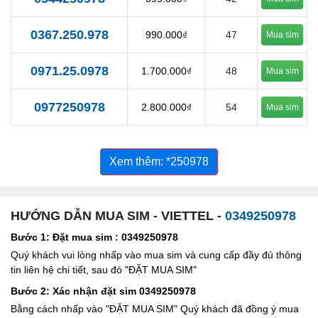
0367.250.978
990.000₫
47
Mua sim
0971.25.0978
1.700.000₫
48
Mua sim
0977250978
2.800.000₫
54
Mua sim
Xem thêm: *250978
HƯỚNG DẪN MUA SIM - VIETTEL -
0349250978
Bước 1: Đặt mua sim : 0349250978
Quý khách vui lòng nhấp vào mua sim và cung cấp đầy đủ thông
tin liên hệ chi tiết, sau đó "ĐẶT MUA SIM"
Bước 2: Xác nhận đặt sim 0349250978
Bằng cách nhấp vào "ĐẶT MUA SIM" Quý khách đã đồng ý mua