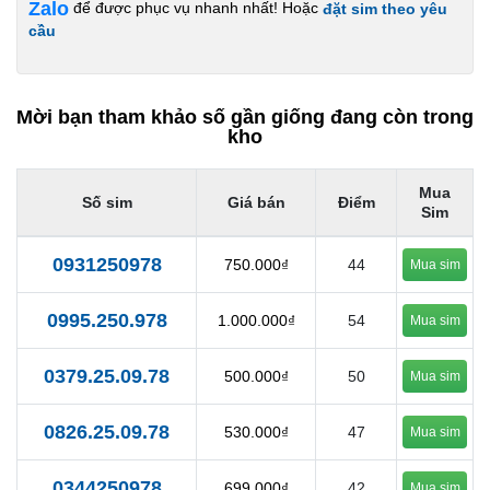
Zalo
để được phục vụ nhanh nhất! Hoặc
đặt sim theo yêu
cầu
Mời bạn tham khảo số gần giống đang còn trong
kho
Mua
Số sim
Giá bán
Điểm
Sim
0931250978
750.000₫
44
Mua sim
0995.250.978
1.000.000₫
54
Mua sim
0379.25.09.78
500.000₫
50
Mua sim
0826.25.09.78
530.000₫
47
Mua sim
0344250978
699.000₫
42
Mua sim