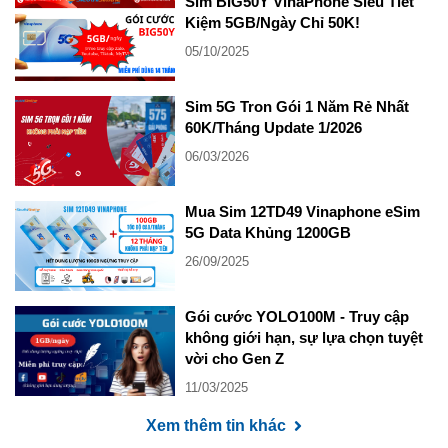
Sim BIG50Y VinaPhone Siêu Tiết
Kiệm 5GB/Ngày Chỉ 50K!
05/10/2025
Sim 5G Tron Gói 1 Năm Rẻ Nhất
60K/Tháng Update 1/2026
06/03/2026
Mua Sim 12TD49 Vinaphone eSim
5G Data Khủng 1200GB
26/09/2025
Gói cước YOLO100M - Truy cập
không giới hạn, sự lựa chọn tuyệt
vời cho Gen Z
11/03/2025
Xem thêm tin khác