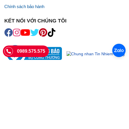
Chính sách bảo hành
KẾT NỐI VỚI CHÚNG TÔI
0989.575.575
SIÊU THỊ SIM THẺ
Sieuthisimthe.com là trang web chuyên về
sim số đẹp
- Một dịch vụ
của Công ty TNHH SHOPSUMO
Giấy phép KD số 0107957761 cấp tại Sở Kế hoạch và đầu tư Hà Nội.
Văn phòng: 73 Trường Chinh, Phương Liệt, Hà Nội
Ngày làm việc: Thứ hai - CN
Hotline:
0989.575.575
Giờ mở cửa: 8h - 18h00
Email: info@sieuthisimthe.com