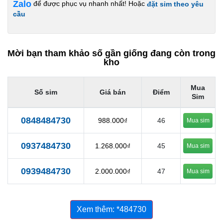
Zalo
để được phục vụ nhanh nhất! Hoặc
đặt sim theo yêu
cầu
Mời bạn tham khảo số gần giống đang còn trong
kho
Mua
Số sim
Giá bán
Điểm
Sim
0848484730
988.000₫
46
Mua sim
0937484730
1.268.000₫
45
Mua sim
0939484730
2.000.000₫
47
Mua sim
Xem thêm: *484730