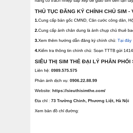
hàng có trách nhiệp sắp xếp để giao sim đến tận tay 
THỦ TỤC ĐĂNG KÝ CHÍNH CHỦ SIM - 
1.
Cung cấp bản gốc CMND, Căn cước công dân, Hộ 
2.
Cung cấp ảnh chân dung là ảnh chụp chủ thuê bao 
3.
Xem thêm hướng dẫn đăng ký chính chủ:
Tại đây
4.
Kiểm tra thông tin chính chủ: Soạn TTTB gửi 1414 
SIÊU THỊ SIM THẺ ĐẠI LÝ PHÂN PHỐI
Liên hệ:
0989.575.575
Phản ánh dịch vụ:
0906.22.88.99
Website:
https://sieuthisimthe.com/
Địa chỉ :
73 Trường Chinh, Phương Liệt, Hà Nội
Xem bản đồ chỉ đường: