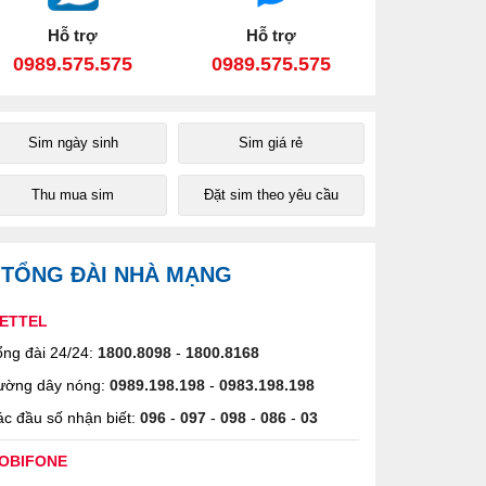
Hỗ trợ
Hỗ trợ
0989.575.575
0989.575.575
Sim ngày sinh
Sim giá rẻ
Thu mua sim
Đặt sim theo yêu cầu
TỔNG ĐÀI NHÀ MẠNG
IETTEL
ng đài 24/24:
1800.8098
-
1800.8168
ường dây nóng:
0989.198.198
-
0983.198.198
c đầu số nhận biết:
096
-
097
-
098
-
086
-
03
OBIFONE