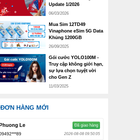
Update 1/2026
06/03/2026
Mua Sim 12TD49
Vinaphone eSim 5G Data
Khủng 1200GB
26/09/2025
Gói cước YOLO100M -
Truy cập không giới hạn,
sự lựa chọn tuyệt vời
cho Gen Z
11/03/2025
ĐƠN HÀNG MỚI
Phuong Le
Đã giao hàng
09492***89
2026-08-08 09:50:05