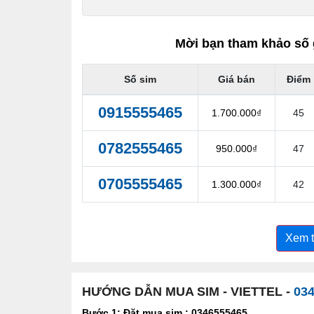
Mời bạn tham khảo số 
Số sim
Giá bán
Điểm
0915555465
1.700.000₫
45
0782555465
950.000₫
47
0705555465
1.300.000₫
42
Xem 
HƯỚNG DẪN MUA SIM - VIETTEL -
03
Bước 1: Đặt mua sim : 0346555465