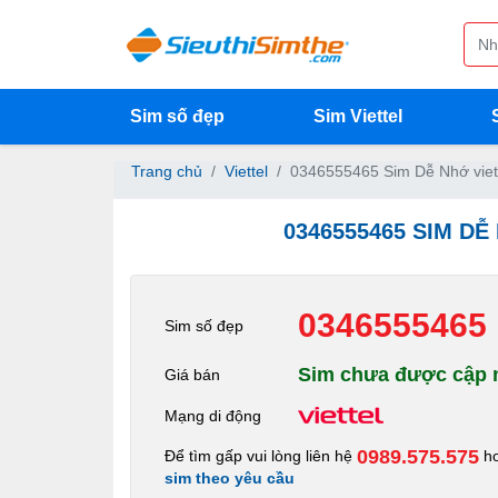
Sim số đẹp
Sim Viettel
Trang chủ
Viettel
0346555465 Sim Dễ Nhớ viet
0346555465 SIM DỄ
0346555465
Sim số đẹp
Sim chưa được cập n
Giá bán
Mạng di động
0989.575.575
Để tìm gấp vui lòng liên hệ
h
sim theo yêu cầu