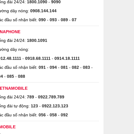
ng đài 24/24:
1800.1090
-
9090
ường dây nóng:
0908.144.144
c đầu số nhận biết:
090
-
093
-
089
-
07
INAPHONE
ng đài 24/24:
1800.1091
ường dây nóng:
912.48.1111
-
0918.68.1111
-
0914.18.1111
c đầu số nhận biết:
091
-
094
-
081
-
082
-
083
-
84
-
085
-
088
IETNAMOBILE
ng đài 24/24:
789
-
0922.789.789
ng đài tự động:
123
-
0922.123.123
c đầu số nhận biết:
056
-
058
-
092
MOBILE