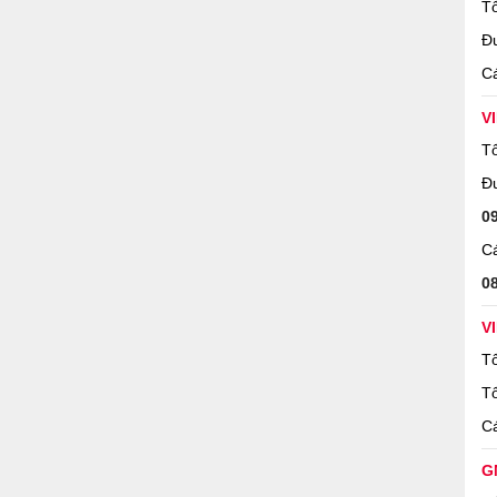
Tổ
Đ
Cá
V
Tổ
Đ
0
Cá
0
V
Tổ
Tổ
Cá
G