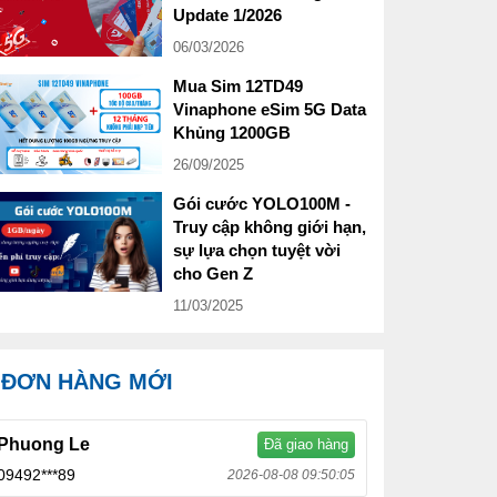
Update 1/2026
06/03/2026
Mua Sim 12TD49
Vinaphone eSim 5G Data
Khủng 1200GB
26/09/2025
Gói cước YOLO100M -
Truy cập không giới hạn,
sự lựa chọn tuyệt vời
cho Gen Z
11/03/2025
ĐƠN HÀNG MỚI
Phuong Le
Đã giao hàng
09492***89
2026-08-08 09:50:05