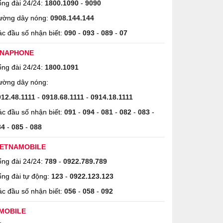
ng đài 24/24:
1800.1090
-
9090
ường dây nóng:
0908.144.144
c đầu số nhận biết:
090
-
093
-
089
-
07
INAPHONE
ng đài 24/24:
1800.1091
ường dây nóng:
912.48.1111
-
0918.68.1111
-
0914.18.1111
c đầu số nhận biết:
091
-
094
-
081
-
082
-
083
-
84
-
085
-
088
IETNAMOBILE
ng đài 24/24:
789
-
0922.789.789
ng đài tự động:
123
-
0922.123.123
c đầu số nhận biết:
056
-
058
-
092
MOBILE