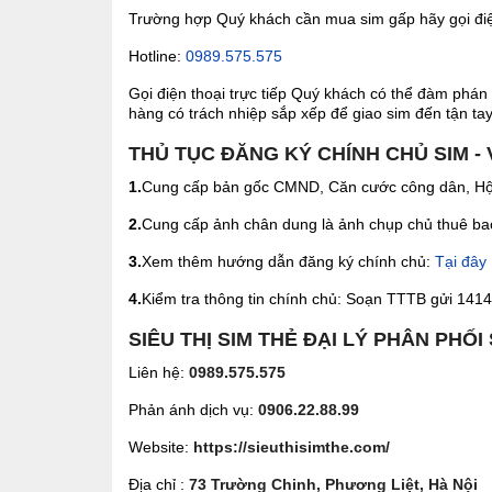
Trường hợp Quý khách cần mua sim gấp hãy gọi điện
Hotline:
0989.575.575
Gọi điện thoại trực tiếp Quý khách có thể đàm phán 
hàng có trách nhiệp sắp xếp để giao sim đến tận tay 
THỦ TỤC ĐĂNG KÝ CHÍNH CHỦ SIM - 
1.
Cung cấp bản gốc CMND, Căn cước công dân, Hộ 
2.
Cung cấp ảnh chân dung là ảnh chụp chủ thuê bao 
3.
Xem thêm hướng dẫn đăng ký chính chủ:
Tại đây
4.
Kiểm tra thông tin chính chủ: Soạn TTTB gửi 1414 
SIÊU THỊ SIM THẺ ĐẠI LÝ PHÂN PHỐI
Liên hệ:
0989.575.575
Phản ánh dịch vụ:
0906.22.88.99
Website:
https://sieuthisimthe.com/
Địa chỉ :
73 Trường Chinh, Phương Liệt, Hà Nội