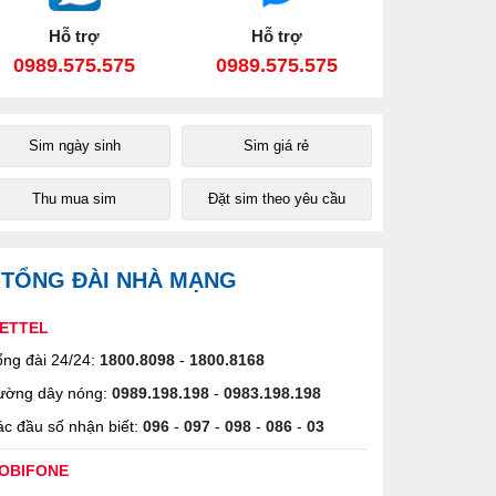
Hỗ trợ
Hỗ trợ
0989.575.575
0989.575.575
Sim ngày sinh
Sim giá rẻ
Thu mua sim
Đặt sim theo yêu cầu
TỔNG ĐÀI NHÀ MẠNG
IETTEL
ng đài 24/24:
1800.8098
-
1800.8168
ường dây nóng:
0989.198.198
-
0983.198.198
c đầu số nhận biết:
096
-
097
-
098
-
086
-
03
OBIFONE