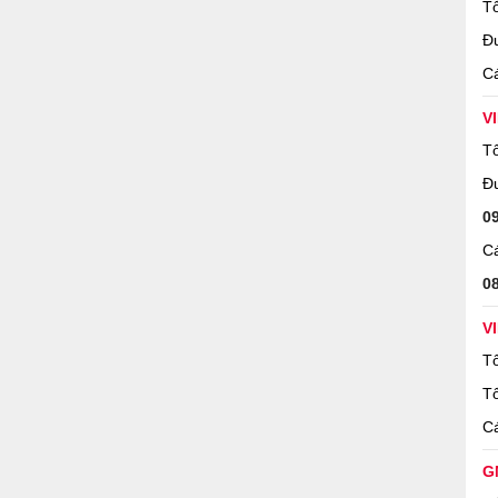
Tổ
Đ
Cá
V
Tổ
Đ
0
Cá
0
V
Tổ
Tổ
Cá
G