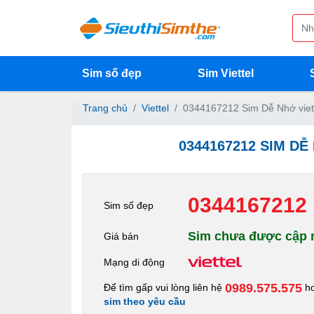
Sim số đẹp
Sim Viettel
Trang chủ
Viettel
0344167212 Sim Dễ Nhớ viet
0344167212 SIM DỄ
0344167212
Sim số đẹp
Sim chưa được cập n
Giá bán
Mạng di động
0989.575.575
Để tìm gấp vui lòng liên hệ
h
sim theo yêu cầu