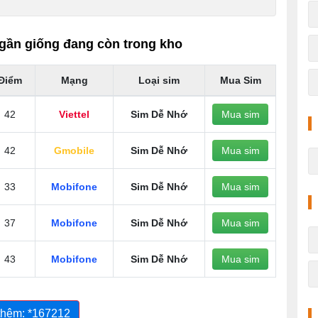
gần giống đang còn trong kho
Điểm
Mạng
Loại sim
Mua Sim
42
Viettel
Sim Dễ Nhớ
Mua sim
42
Gmobile
Sim Dễ Nhớ
Mua sim
33
Mobifone
Sim Dễ Nhớ
Mua sim
37
Mobifone
Sim Dễ Nhớ
Mua sim
43
Mobifone
Sim Dễ Nhớ
Mua sim
thêm: *167212