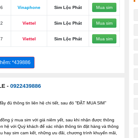
56
Vinaphone
Sim Lộc Phát
Mua sim
52
Viettel
Sim Lộc Phát
Mua sim
57
Viettel
Sim Lộc Phát
Mua sim
thêm: *439886
LE -
0922439886
y đủ thông tin liên hệ chi tiết, sau đó "ĐẶT MUA SIM"
ng ý mua sim với giá niêm yết, sau khi nhận được thông
iên hệ với Quý khách để xác nhận thông tin đặt hàng và thông
 sau hay sim cam kết, những ưu đãi, chương trình khuyến mãi,