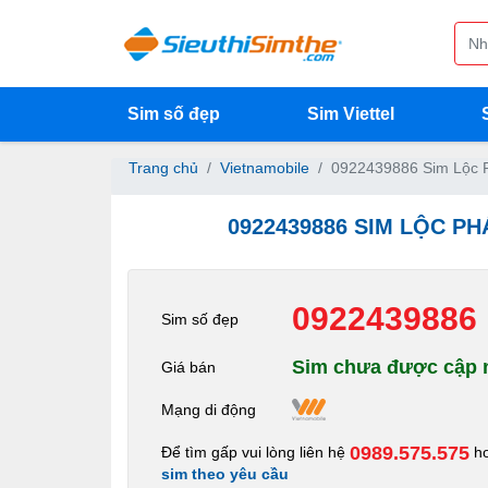
Sim số đẹp
Sim Viettel
Trang chủ
Vietnamobile
0922439886 Sim Lộc P
0922439886 SIM LỘC P
0922439886
Sim số đẹp
Sim chưa được cập n
Giá bán
Mạng di động
0989.575.575
Để tìm gấp vui lòng liên hệ
h
sim theo yêu cầu