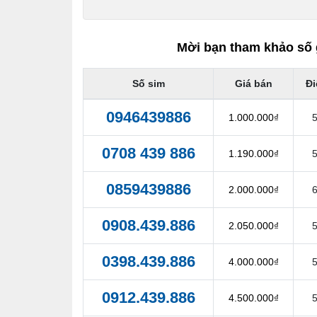
Mời bạn tham khảo số 
Số sim
Giá bán
Đ
0946439886
1.000.000₫
0708 439 886
1.190.000₫
0859439886
2.000.000₫
0908.439.886
2.050.000₫
0398.439.886
4.000.000₫
0912.439.886
4.500.000₫