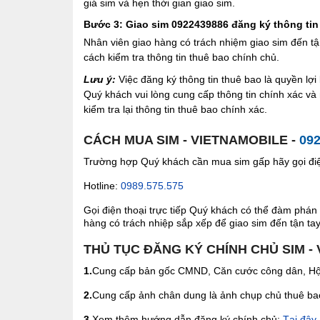
giá sim và hẹn thời gian giao sim.
Bước 3: Giao sim 0922439886 đăng ký thông tin
Nhân viên giao hàng có trách nhiệm giao sim đến tậ
cách kiểm tra thông tin thuê bao chính chủ.
Lưu ý:
Việc đăng ký thông tin thuê bao là quyền l
Quý khách vui lòng cung cấp thông tin chính xác v
kiểm tra lại thông tin thuê bao chính xác.
CÁCH MUA SIM - VIETNAMOBILE -
09
Trường hợp Quý khách cần mua sim gấp hãy gọi điện
Hotline:
0989.575.575
Gọi điện thoại trực tiếp Quý khách có thể đàm phán 
hàng có trách nhiệp sắp xếp để giao sim đến tận tay 
THỦ TỤC ĐĂNG KÝ CHÍNH CHỦ SIM -
1.
Cung cấp bản gốc CMND, Căn cước công dân, Hộ 
2.
Cung cấp ảnh chân dung là ảnh chụp chủ thuê bao 
3.
Xem thêm hướng dẫn đăng ký chính chủ:
Tại đây