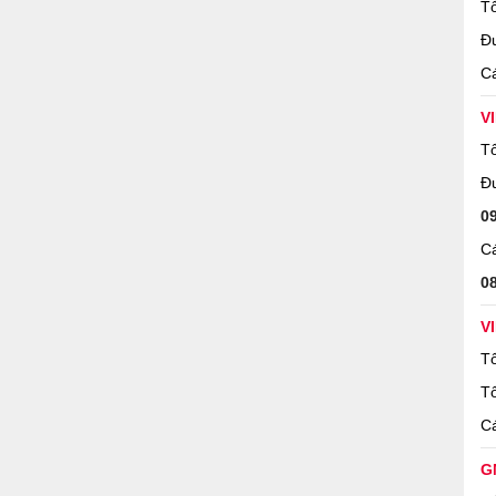
Tổ
Đ
Cá
V
Tổ
Đ
0
Cá
0
V
Tổ
Tổ
Cá
G