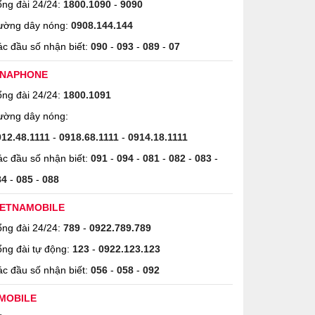
ng đài 24/24:
1800.1090
-
9090
ường dây nóng:
0908.144.144
c đầu số nhận biết:
090
-
093
-
089
-
07
INAPHONE
ng đài 24/24:
1800.1091
ường dây nóng:
912.48.1111
-
0918.68.1111
-
0914.18.1111
c đầu số nhận biết:
091
-
094
-
081
-
082
-
083
-
84
-
085
-
088
IETNAMOBILE
ng đài 24/24:
789
-
0922.789.789
ng đài tự động:
123
-
0922.123.123
c đầu số nhận biết:
056
-
058
-
092
MOBILE