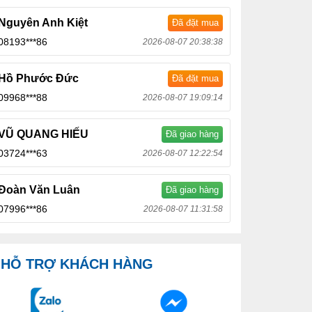
Nguyên Anh Kiệt
Đã đặt mua
08193***86
2026-08-07 20:38:38
Hồ Phước Đức
Đã đặt mua
09968***88
2026-08-07 19:09:14
VŨ QUANG HIẾU
Đã giao hàng
03724***63
2026-08-07 12:22:54
Đoàn Văn Luân
Đã giao hàng
07996***86
2026-08-07 11:31:58
HỖ TRỢ KHÁCH HÀNG