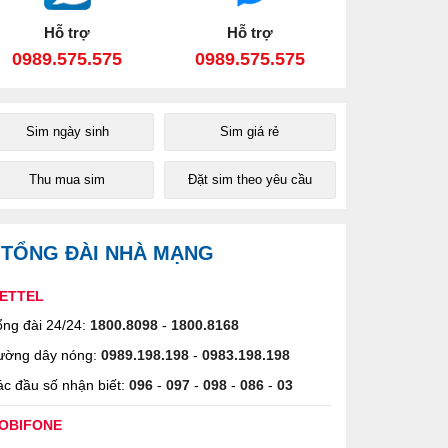
Hỗ trợ
Hỗ trợ
0989.575.575
0989.575.575
Sim ngày sinh
Sim giá rẻ
Thu mua sim
Đặt sim theo yêu cầu
TỔNG ĐÀI NHÀ MẠNG
IETTEL
ng đài 24/24:
1800.8098
-
1800.8168
ường dây nóng:
0989.198.198
-
0983.198.198
c đầu số nhận biết:
096
-
097
-
098
-
086
-
03
OBIFONE