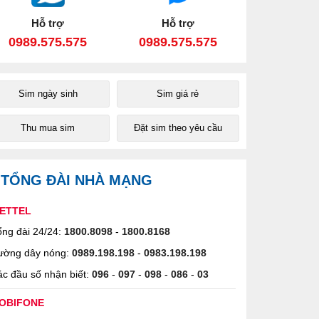
Hỗ trợ
Hỗ trợ
0989.575.575
0989.575.575
Sim ngày sinh
Sim giá rẻ
Thu mua sim
Đặt sim theo yêu cầu
TỔNG ĐÀI NHÀ MẠNG
IETTEL
ng đài 24/24:
1800.8098
-
1800.8168
ường dây nóng:
0989.198.198
-
0983.198.198
c đầu số nhận biết:
096
-
097
-
098
-
086
-
03
OBIFONE