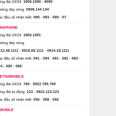
ng đài 24/24:
1800.1090
-
9090
ường dây nóng:
0908.144.144
c đầu số nhận biết:
090
-
093
-
089
-
07
INAPHONE
ng đài 24/24:
1800.1091
ường dây nóng:
912.48.1111
-
0918.68.1111
-
0914.18.1111
c đầu số nhận biết:
091
-
094
-
081
-
082
-
083
-
84
-
085
-
088
IETNAMOBILE
ng đài 24/24:
789
-
0922.789.789
ng đài tự động:
123
-
0922.123.123
c đầu số nhận biết:
056
-
058
-
092
MOBILE