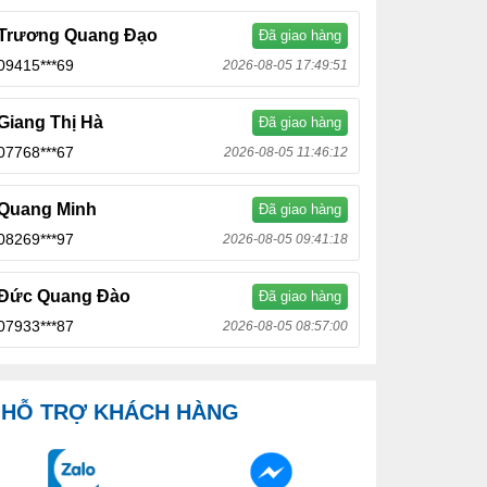
Trương Quang Đạo
Đã giao hàng
09415***69
2026-08-05 17:49:51
Giang Thị Hà
Đã giao hàng
07768***67
2026-08-05 11:46:12
Quang Minh
Đã giao hàng
08269***97
2026-08-05 09:41:18
Đức Quang Đào
Đã giao hàng
07933***87
2026-08-05 08:57:00
HỖ TRỢ KHÁCH HÀNG