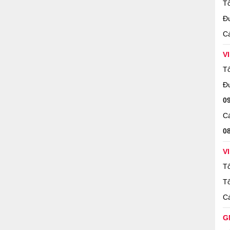
Tổ
Đ
Cá
V
Tổ
Đ
0
Cá
0
V
Tổ
Tổ
Cá
G