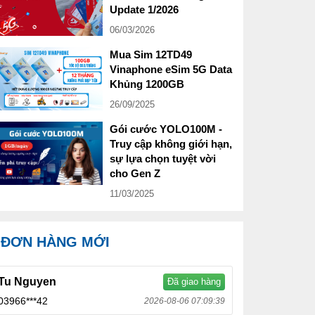
Update 1/2026
06/03/2026
Mua Sim 12TD49
Vinaphone eSim 5G Data
Khủng 1200GB
26/09/2025
Gói cước YOLO100M -
Truy cập không giới hạn,
sự lựa chọn tuyệt vời
cho Gen Z
11/03/2025
ĐƠN HÀNG MỚI
Tu Nguyen
Đã giao hàng
03966***42
2026-08-06 07:09:39