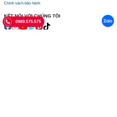
Chính sách bảo hành
KẾT NỐI VỚI CHÚNG TÔI
0989.575.575
SIÊU THỊ SIM THẺ
Sieuthisimthe.com là trang web chuyên về
sim số đẹp
- Một dịch vụ
của Công ty TNHH SHOPSUMO
Giấy phép KD số 0107957761 cấp tại Sở Kế hoạch và đầu tư Hà Nội.
Văn phòng: 73 Trường Chinh, Phương Liệt, Hà Nội
Ngày làm việc: Thứ hai - CN
Hotline:
0989.575.575
Giờ mở cửa: 8h - 18h00
Email: info@sieuthisimthe.com