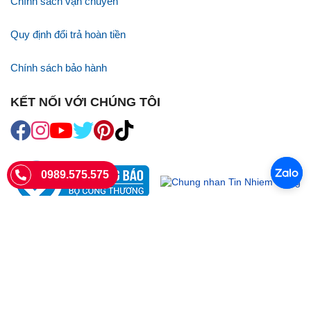
Chính sách vận chuyển
Quy định đổi trả hoàn tiền
Chính sách bảo hành
KẾT NỐI VỚI CHÚNG TÔI
0989.575.575
SIÊU THỊ SIM THẺ
Sieuthisimthe.com là trang web chuyên về
sim số đẹp
- Một dịch vụ
của Công ty TNHH SHOPSUMO
Giấy phép KD số 0107957761 cấp tại Sở Kế hoạch và đầu tư Hà Nội.