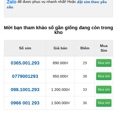
Zalo
để được phục vụ nhanh nhất! Hoặc
đặt sim theo yêu
cầu
Mời bạn tham khảo số gần giống đang còn trong
kho
Mua
Số sim
Giá bán
Điểm
Sim
0365.001.293
890.000₫
29
Mua sim
0779001293
950.000₫
38
Mua sim
098.1001.293
1.200.000₫
33
Mua sim
0966 001 293
1.500.000₫
36
Mua sim