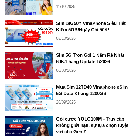
11/10/2025
Sim BIG50Y VinaPhone Siêu Tiết
Kiệm 5GB/Ngày Chỉ 50K!
05/10/2025
Sim 5G Tron Gói 1 Năm Rẻ Nhất
60K/Tháng Update 1/2026
06/03/2026
Mua Sim 12TD49 Vinaphone eSim
5G Data Khủng 1200GB
26/09/2025
Gói cước YOLO100M - Truy cập
không giới hạn, sự lựa chọn tuyệt
vời cho Gen Z