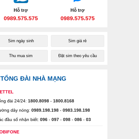
Hỗ trợ
Hỗ trợ
0989.575.575
0989.575.575
Sim ngày sinh
Sim giá rẻ
Thu mua sim
Đặt sim theo yêu cầu
TỔNG ĐÀI NHÀ MẠNG
IETTEL
ng đài 24/24:
1800.8098
-
1800.8168
ường dây nóng:
0989.198.198
-
0983.198.198
c đầu số nhận biết:
096
-
097
-
098
-
086
-
03
OBIFONE