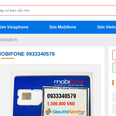
Sim Vinaphone
Sim Mobifone
Sim Viet
933340579
MOBIFONE 0933340579