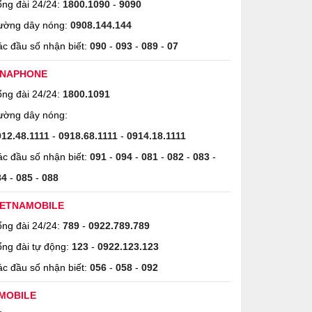
ng đài 24/24:
1800.1090
-
9090
ường dây nóng:
0908.144.144
c đầu số nhận biết:
090
-
093
-
089
-
07
INAPHONE
ng đài 24/24:
1800.1091
ường dây nóng:
912.48.1111
-
0918.68.1111
-
0914.18.1111
c đầu số nhận biết:
091
-
094
-
081
-
082
-
083
-
84
-
085
-
088
IETNAMOBILE
ng đài 24/24:
789
-
0922.789.789
ng đài tự động:
123
-
0922.123.123
c đầu số nhận biết:
056
-
058
-
092
MOBILE