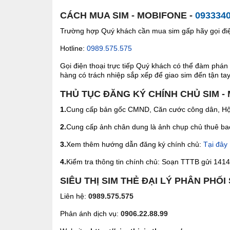
CÁCH MUA SIM - MOBIFONE -
093334
Trường hợp Quý khách cần mua sim gấp hãy gọi điện
Hotline:
0989.575.575
Gọi điện thoại trực tiếp Quý khách có thể đàm phán 
hàng có trách nhiệp sắp xếp để giao sim đến tận tay 
THỦ TỤC ĐĂNG KÝ CHÍNH CHỦ SIM -
1.
Cung cấp bản gốc CMND, Căn cước công dân, Hộ 
2.
Cung cấp ảnh chân dung là ảnh chụp chủ thuê bao 
3.
Xem thêm hướng dẫn đăng ký chính chủ:
Tại đây
4.
Kiểm tra thông tin chính chủ: Soạn TTTB gửi 1414 
SIÊU THỊ SIM THẺ ĐẠI LÝ PHÂN PHỐI
Liên hệ:
0989.575.575
Phản ánh dịch vụ:
0906.22.88.99