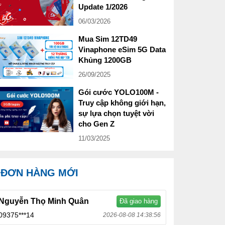
Update 1/2026
06/03/2026
Mua Sim 12TD49
Vinaphone eSim 5G Data
Khủng 1200GB
26/09/2025
Gói cước YOLO100M -
Truy cập không giới hạn,
sự lựa chọn tuyệt vời
cho Gen Z
11/03/2025
ĐƠN HÀNG MỚI
Nguyễn Thọ Minh Quân
Đã giao hàng
09375***14
2026-08-08 14:38:56