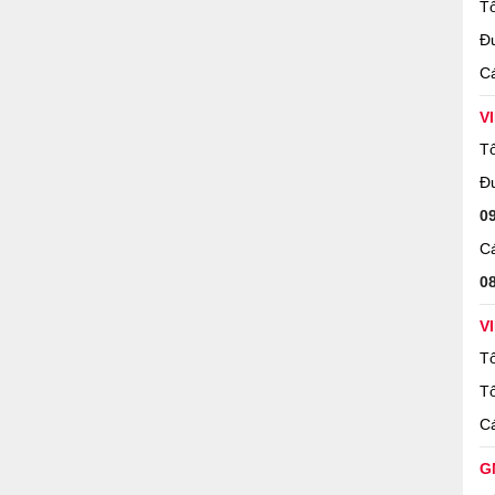
Tổ
Đ
Cá
V
Tổ
Đ
0
Cá
0
V
Tổ
Tổ
Cá
G