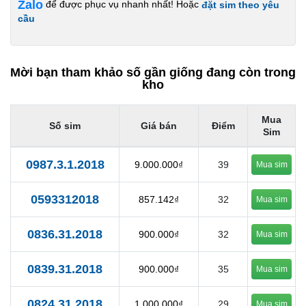
Zalo
để được phục vụ nhanh nhất! Hoặc
đặt sim theo yêu
cầu
Mời bạn tham khảo số gần giống đang còn trong
kho
Mua
Số sim
Giá bán
Điểm
Sim
0987.3.1.2018
9.000.000₫
39
Mua sim
0593312018
857.142₫
32
Mua sim
0836.31.2018
900.000₫
32
Mua sim
0839.31.2018
900.000₫
35
Mua sim
0824.31.2018
1.000.000₫
29
Mua sim