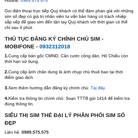
Hotline:
0989.575.575
Gọi điện thoại trực tiếp Quý khách có thể đàm phán giá với những
sim số đẹp có giá trị nhân viên tư vấn bán hàng có trách nhiệp
sắp xếp để giao sim đến tận tay Quý khách với thời gian có thể
chỉ sau ít phút.
THỦ TỤC ĐĂNG KÝ CHÍNH CHỦ SIM -
MOBIFONE -
0932312018
1.
Cung cấp bản gốc CMND, Căn cước công dân, Hộ Chiếu còn
thời hạn sử dụng.
2.
Cung cấp ảnh chân dung là ảnh chụp chủ thuê bao tại thời
điểm giao dịch.
3.
Xem thêm hướng dẫn đăng ký chính chủ:
Tại đây
4.
Kiểm tra thông tin chính chủ: Soạn TTTB gửi 1414 để kiểm tra
đúng thông tin.
SIÊU THỊ SIM THẺ ĐẠI LÝ PHÂN PHỐI SIM SỐ
ĐẸP
Liên hệ:
0989.575.575