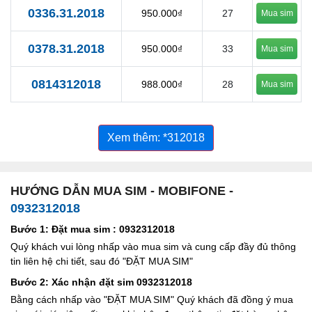
0336.31.2018
950.000₫
27
Mua sim
0378.31.2018
950.000₫
33
Mua sim
0814312018
988.000₫
28
Mua sim
Xem thêm: *312018
HƯỚNG DẪN MUA SIM - MOBIFONE -
0932312018
Bước 1: Đặt mua sim : 0932312018
Quý khách vui lòng nhấp vào mua sim và cung cấp đầy đủ thông
tin liên hệ chi tiết, sau đó "ĐẶT MUA SIM"
Bước 2: Xác nhận đặt sim 0932312018
Bằng cách nhấp vào "ĐẶT MUA SIM" Quý khách đã đồng ý mua