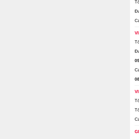
Tổ
Đ
Cá
V
Tổ
Đ
0
Cá
0
V
Tổ
Tổ
Cá
G