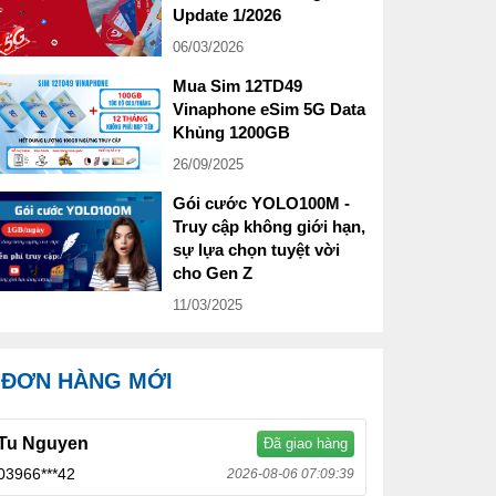
Update 1/2026
06/03/2026
Mua Sim 12TD49
Vinaphone eSim 5G Data
Khủng 1200GB
26/09/2025
Gói cước YOLO100M -
Truy cập không giới hạn,
sự lựa chọn tuyệt vời
cho Gen Z
11/03/2025
ĐƠN HÀNG MỚI
Tu Nguyen
Đã giao hàng
03966***42
2026-08-06 07:09:39