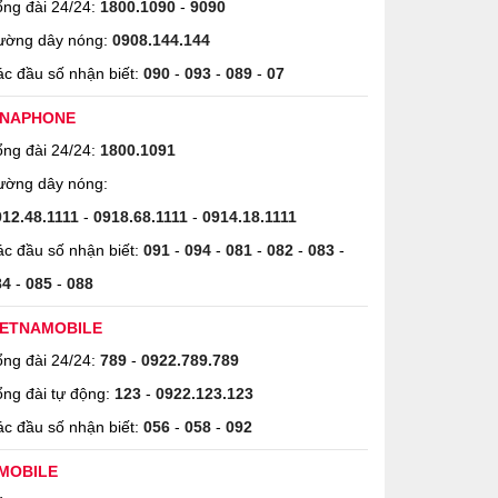
ng đài 24/24:
1800.1090
-
9090
ường dây nóng:
0908.144.144
c đầu số nhận biết:
090
-
093
-
089
-
07
INAPHONE
ng đài 24/24:
1800.1091
ường dây nóng:
912.48.1111
-
0918.68.1111
-
0914.18.1111
c đầu số nhận biết:
091
-
094
-
081
-
082
-
083
-
84
-
085
-
088
IETNAMOBILE
ng đài 24/24:
789
-
0922.789.789
ng đài tự động:
123
-
0922.123.123
c đầu số nhận biết:
056
-
058
-
092
MOBILE