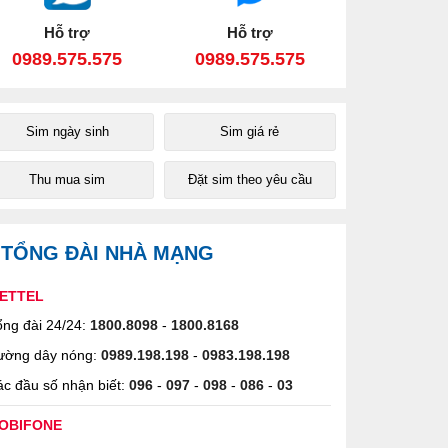
Hỗ trợ
Hỗ trợ
0989.575.575
0989.575.575
Sim ngày sinh
Sim giá rẻ
Thu mua sim
Đặt sim theo yêu cầu
TỔNG ĐÀI NHÀ MẠNG
IETTEL
ng đài 24/24:
1800.8098
-
1800.8168
ường dây nóng:
0989.198.198
-
0983.198.198
c đầu số nhận biết:
096
-
097
-
098
-
086
-
03
OBIFONE