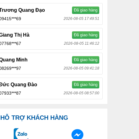
Trương Quang Đạo
Đã giao hàng
09415***69
2026-08-05 17:49:51
Giang Thị Hà
Đã giao hàng
07768***67
2026-08-05 11:46:12
Quang Minh
Đã giao hàng
08269***97
2026-08-05 09:41:18
Đức Quang Đào
Đã giao hàng
07933***87
2026-08-05 08:57:00
HỖ TRỢ KHÁCH HÀNG