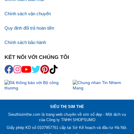
Chính sách vận chuyển
Quy định đổi trả hoàn tiền
Chính sách bảo hành
KẾT NỐI VỚI CHÚNG TÔI
SIÊU THỊ SIM THẺ
Sieuthisimthe.com là trang web chuyên về
sim số đẹp
- Một dịch vụ
của Công ty TNHH SHOPSUMO
Giấy phép KD số 0107957761 cấp tại Sở Kế hoạch và đầu tư Hà Nội.