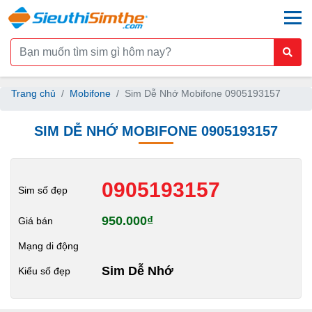
togg
Trang chủ
Mobifone
Sim Dễ Nhớ Mobifone 0905193157
SIM DỄ NHỚ MOBIFONE 0905193157
0905193157
Sim số đẹp
950.000₫
Giá bán
Mạng di động
Sim Dễ Nhớ
Kiểu số đẹp