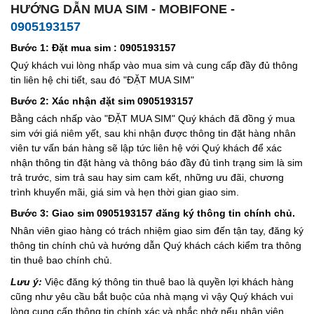
HƯỚNG DẪN MUA SIM - MOBIFONE -
0905193157
Bước 1: Đặt mua sim : 0905193157
Quý khách vui lòng nhấp vào mua sim và cung cấp đầy đủ thông
tin liên hệ chi tiết, sau đó "ĐẶT MUA SIM"
Bước 2: Xác nhận đặt sim 0905193157
Bằng cách nhấp vào "ĐẶT MUA SIM" Quý khách đã đồng ý mua
sim với giá niêm yết, sau khi nhận được thông tin đặt hàng nhân
viên tư vấn bán hàng sẽ lập tức liên hệ với Quý khách để xác
nhận thông tin đặt hàng và thông báo đầy đủ tình trạng sim là sim
trả trước, sim trả sau hay sim cam kết, những ưu đãi, chương
trình khuyến mãi, giá sim và hẹn thời gian giao sim.
Bước 3: Giao sim 0905193157 đăng ký thông tin chính chủ.
Nhân viên giao hàng có trách nhiệm giao sim đến tận tay, đăng ký
thông tin chính chủ và hướng dẫn Quý khách cách kiểm tra thông
tin thuê bao chính chủ.
Lưu ý:
Việc đăng ký thông tin thuê bao là quyền lợi khách hàng
cũng như yêu cầu bắt buộc của nhà mạng vì vậy Quý khách vui
lòng cung cấp thông tin chính xác và nhắc nhở nếu nhân viên