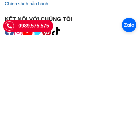
Chính sách bảo hành
KẾT NỐI VỚI CHÚNG TÔI
0989.575.575
SIÊU THỊ SIM THẺ
Sieuthisimthe.com là trang web chuyên về
sim số đẹp
- Một dịch vụ
của Công ty TNHH SHOPSUMO
Giấy phép KD số 0107957761 cấp tại Sở Kế hoạch và đầu tư Hà Nội.
Văn phòng: 73 Trường Chinh, Phương Liệt, Hà Nội
Ngày làm việc: Thứ hai - CN
Hotline:
0989.575.575
Giờ mở cửa: 8h - 18h00
Email: info@sieuthisimthe.com