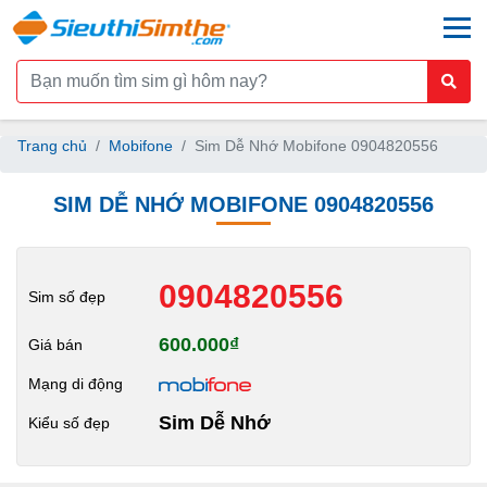
togg
Trang chủ
Mobifone
Sim Dễ Nhớ Mobifone 0904820556
SIM DỄ NHỚ MOBIFONE 0904820556
0904820556
Sim số đẹp
600.000₫
Giá bán
Mạng di động
Sim Dễ Nhớ
Kiểu số đẹp