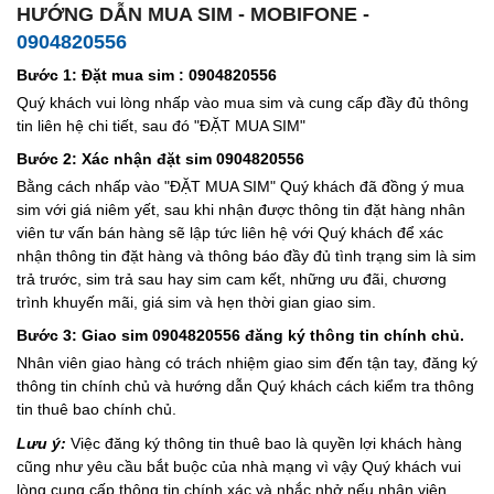
HƯỚNG DẪN MUA SIM - MOBIFONE -
0904820556
Bước 1: Đặt mua sim : 0904820556
Quý khách vui lòng nhấp vào mua sim và cung cấp đầy đủ thông
tin liên hệ chi tiết, sau đó "ĐẶT MUA SIM"
Bước 2: Xác nhận đặt sim 0904820556
Bằng cách nhấp vào "ĐẶT MUA SIM" Quý khách đã đồng ý mua
sim với giá niêm yết, sau khi nhận được thông tin đặt hàng nhân
viên tư vấn bán hàng sẽ lập tức liên hệ với Quý khách để xác
nhận thông tin đặt hàng và thông báo đầy đủ tình trạng sim là sim
trả trước, sim trả sau hay sim cam kết, những ưu đãi, chương
trình khuyến mãi, giá sim và hẹn thời gian giao sim.
Bước 3: Giao sim 0904820556 đăng ký thông tin chính chủ.
Nhân viên giao hàng có trách nhiệm giao sim đến tận tay, đăng ký
thông tin chính chủ và hướng dẫn Quý khách cách kiểm tra thông
tin thuê bao chính chủ.
Lưu ý:
Việc đăng ký thông tin thuê bao là quyền lợi khách hàng
cũng như yêu cầu bắt buộc của nhà mạng vì vậy Quý khách vui
lòng cung cấp thông tin chính xác và nhắc nhở nếu nhân viên