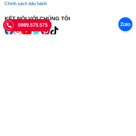
Chính sách bảo hành
KẾT NỐI VỚI CHÚNG TÔI
0989.575.575
SIÊU THỊ SIM THẺ
Sieuthisimthe.com là trang web chuyên về
sim số đẹp
- Một dịch vụ
của Công ty TNHH SHOPSUMO
Giấy phép KD số 0107957761 cấp tại Sở Kế hoạch và đầu tư Hà Nội.
Văn phòng: 73 Trường Chinh, Phương Liệt, Hà Nội
Ngày làm việc: Thứ hai - CN
Hotline:
0989.575.575
Giờ mở cửa: 8h - 18h00
Email: info@sieuthisimthe.com