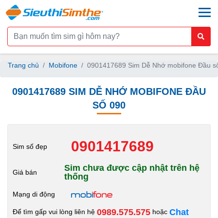
togg
Trang chủ
Mobifone
0901417689 Sim Dễ Nhớ mobifone Đầu s
0901417689 SIM DỄ NHỚ MOBIFONE ĐẦU
SỐ 090
0901417689
Sim số đẹp
Sim chưa được cập nhật trên hệ
Giá bán
thống
Mạng di động
0989.575.575
Chat
Để tìm gấp vui lòng liên hệ
hoặc