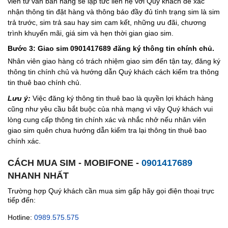
viên tư vấn bán hàng sẽ lập tức liên hệ với Quý khách để xác
nhận thông tin đặt hàng và thông báo đầy đủ tình trạng sim là sim
trả trước, sim trả sau hay sim cam kết, những ưu đãi, chương
trình khuyến mãi, giá sim và hẹn thời gian giao sim.
Bước 3: Giao sim 0901417689 đăng ký thông tin chính chủ.
Nhân viên giao hàng có trách nhiệm giao sim đến tận tay, đăng ký
thông tin chính chủ và hướng dẫn Quý khách cách kiểm tra thông
tin thuê bao chính chủ.
Lưu ý:
Việc đăng ký thông tin thuê bao là quyền lợi khách hàng
cũng như yêu cầu bắt buộc của nhà mạng vì vậy Quý khách vui
lòng cung cấp thông tin chính xác và nhắc nhở nếu nhân viên
giao sim quên chưa hướng dẫn kiểm tra lại thông tin thuê bao
chính xác.
CÁCH MUA SIM - MOBIFONE -
0901417689
NHANH NHẤT
Trường hợp Quý khách cần mua sim gấp hãy gọi điện thoại trực
tiếp đến:
Hotline:
0989.575.575