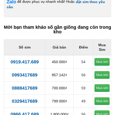
Zalo
để được phục vụ nhanh nhất! Hoặc
đặt sim theo yêu
cầu
Mời bạn tham khảo số gần giống đang còn trong
kho
Mua
Số sim
Giá bán
Điểm
Sim
0919.417.689
450.000₫
54
Mua sim
0993417689
857.142₫
56
Mua sim
0888417689
700.000₫
59
Mua sim
0329417689
799.000₫
49
Mua sim
0966.417.689
1.800.000₫
56
Mua sim