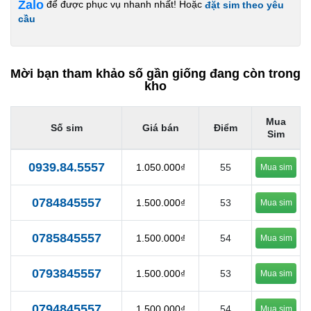
Zalo
để được phục vụ nhanh nhất! Hoặc
đặt sim theo yêu
cầu
Mời bạn tham khảo số gần giống đang còn trong
kho
Mua
Số sim
Giá bán
Điểm
Sim
0939.84.5557
1.050.000₫
55
Mua sim
0784845557
1.500.000₫
53
Mua sim
0785845557
1.500.000₫
54
Mua sim
0793845557
1.500.000₫
53
Mua sim
0794845557
1.500.000₫
54
Mua sim