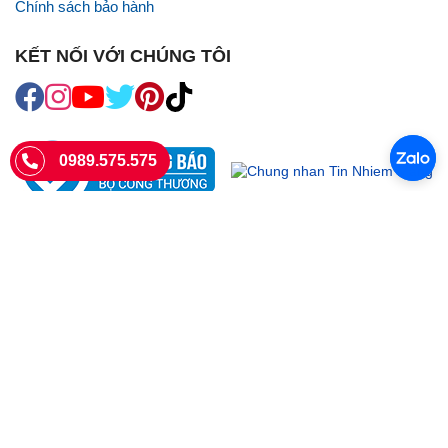
Chính sách bảo hành
KẾT NỐI VỚI CHÚNG TÔI
0989.575.575
SIÊU THỊ SIM THẺ
Sieuthisimthe.com là trang web chuyên về
sim số đẹp
- Một dịch vụ
của Công ty TNHH SHOPSUMO
Giấy phép KD số 0107957761 cấp tại Sở Kế hoạch và đầu tư Hà Nội.
Văn phòng: 73 Trường Chinh, Phương Liệt, Hà Nội
Ngày làm việc: Thứ hai - CN
Hotline:
0989.575.575
Giờ mở cửa: 8h - 18h00
Email: info@sieuthisimthe.com
Copyright © Siêu Thị Sim Thẻ 2026