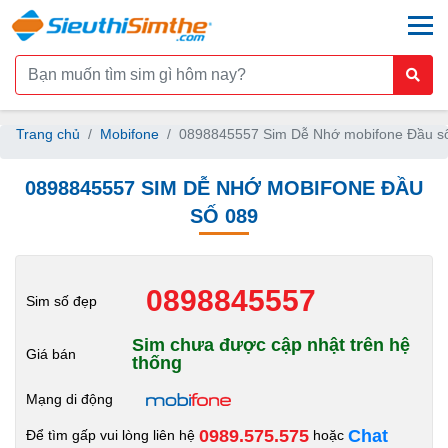
togg
Trang chủ
Mobifone
0898845557 Sim Dễ Nhớ mobifone Đầu s
0898845557 SIM DỄ NHỚ MOBIFONE ĐẦU
SỐ 089
0898845557
Sim số đẹp
Sim chưa được cập nhật trên hệ
Giá bán
thống
Mạng di động
0989.575.575
Chat
Để tìm gấp vui lòng liên hệ
hoặc