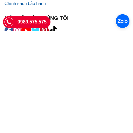
Chính sách bảo hành
KẾT NỐI VỚI CHÚNG TÔI
0989.575.575
SIÊU THỊ SIM THẺ
Sieuthisimthe.com là trang web chuyên về
sim số đẹp
- Một dịch vụ
của Công ty TNHH SHOPSUMO
Giấy phép KD số 0107957761 cấp tại Sở Kế hoạch và đầu tư Hà Nội.
Văn phòng: 73 Trường Chinh, Phương Liệt, Hà Nội
Ngày làm việc: Thứ hai - CN
Hotline:
0989.575.575
Giờ mở cửa: 8h - 18h00
Email: info@sieuthisimthe.com