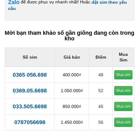
Zalo
để được phục vụ nhanh nhất! Hoặc
đặt sim theo yêu
cầu
Mời bạn tham khảo số gần giống đang còn trong
kho
Mua
Số sim
Giá bán
Điểm
Sim
0365 056.698
400.000₫
48
Mua sim
0369.05.6698
1.050.000₫
52
Mua sim
033.505.6698
850.000₫
45
Mua sim
0787056698
1.450.000₫
56
Mua sim