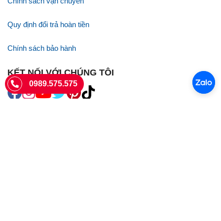
Chính sách vận chuyển
Quy định đổi trả hoàn tiền
Chính sách bảo hành
KẾT NỐI VỚI CHÚNG TÔI
0989.575.575
SIÊU THỊ SIM THẺ
Sieuthisimthe.com là trang web chuyên về
sim số đẹp
- Một dịch vụ
của Công ty TNHH SHOPSUMO
Giấy phép KD số 0107957761 cấp tại Sở Kế hoạch và đầu tư Hà Nội.