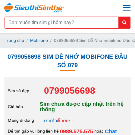
togg
Trang chủ
Mobifone
0799056698 Sim Dễ Nhớ mobifone Đầu s
0799056698 SIM DỄ NHỚ MOBIFONE ĐẦU
SỐ 079
0799056698
Sim số đẹp
Sim chưa được cập nhật trên hệ
Giá bán
thống
Mạng di động
0989.575.575
Chat
Để tìm gấp vui lòng liên hệ
hoặc