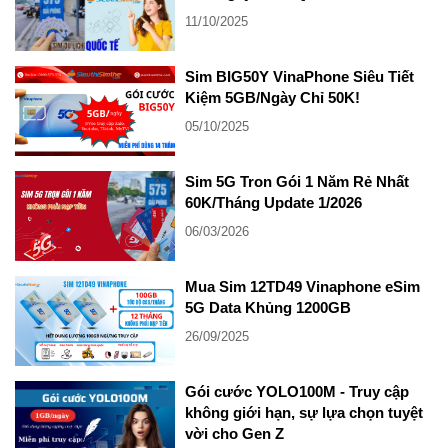
11/10/2025
Sim BIG50Y VinaPhone Siêu Tiết
Kiệm 5GB/Ngày Chỉ 50K!
05/10/2025
Sim 5G Tron Gói 1 Năm Rẻ Nhất
60K/Tháng Update 1/2026
06/03/2026
Mua Sim 12TD49 Vinaphone eSim
5G Data Khủng 1200GB
26/09/2025
Gói cước YOLO100M - Truy cập
không giới hạn, sự lựa chọn tuyệt
vời cho Gen Z