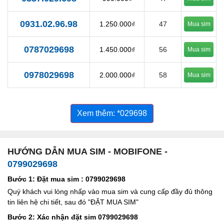
0931.02.96.98
1.250.000₫
47
Mua sim
0787029698
1.450.000₫
56
Mua sim
0978029698
2.000.000₫
58
Mua sim
Xem thêm: *029698
HƯỚNG DẪN MUA SIM - MOBIFONE -
0799029698
Bước 1: Đặt mua sim : 0799029698
Quý khách vui lòng nhấp vào mua sim và cung cấp đầy đủ thông
tin liên hệ chi tiết, sau đó "ĐẶT MUA SIM"
Bước 2: Xác nhận đặt sim 0799029698