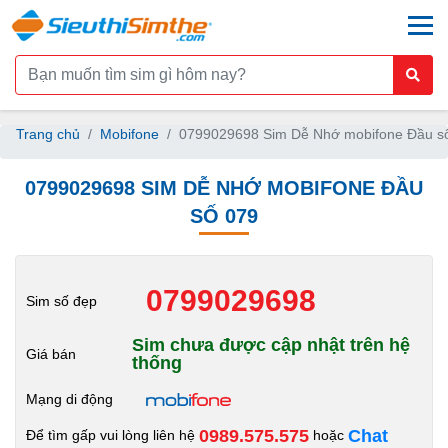
togg
Trang chủ
Mobifone
0799029698 Sim Dễ Nhớ mobifone Đầu s
0799029698 SIM DỄ NHỚ MOBIFONE ĐẦU
SỐ 079
0799029698
Sim số đẹp
Sim chưa được cập nhật trên hệ
Giá bán
thống
Mạng di động
0989.575.575
Chat
Để tìm gấp vui lòng liên hệ
hoặc