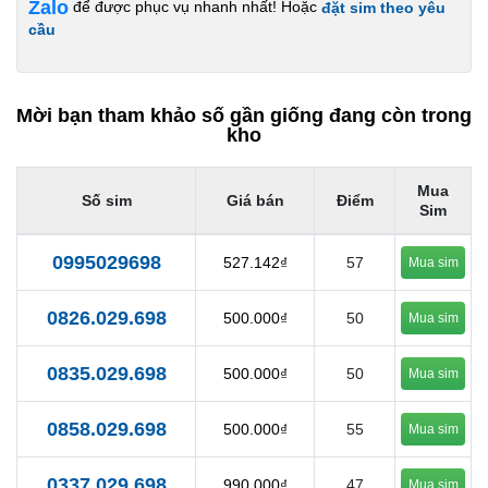
Zalo
để được phục vụ nhanh nhất! Hoặc
đặt sim theo yêu
cầu
Mời bạn tham khảo số gần giống đang còn trong
kho
Mua
Số sim
Giá bán
Điểm
Sim
0995029698
527.142₫
57
Mua sim
0826.029.698
500.000₫
50
Mua sim
0835.029.698
500.000₫
50
Mua sim
0858.029.698
500.000₫
55
Mua sim
0337.029.698
990.000₫
47
Mua sim