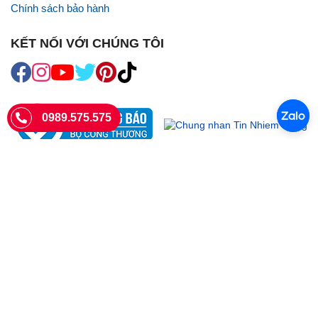
Chính sách bảo hành
KẾT NỐI VỚI CHÚNG TÔI
0989.575.575
SIÊU THỊ SIM THẺ
Sieuthisimthe.com là trang web chuyên về
sim số đẹp
- Một dịch vụ
của Công ty TNHH SHOPSUMO
Giấy phép KD số 0107957761 cấp tại Sở Kế hoạch và đầu tư Hà Nội.
Văn phòng: 73 Trường Chinh, Phương Liệt, Hà Nội
Ngày làm việc: Thứ hai - CN
Hotline:
0989.575.575
Giờ mở cửa: 8h - 18h00
Email: info@sieuthisimthe.com