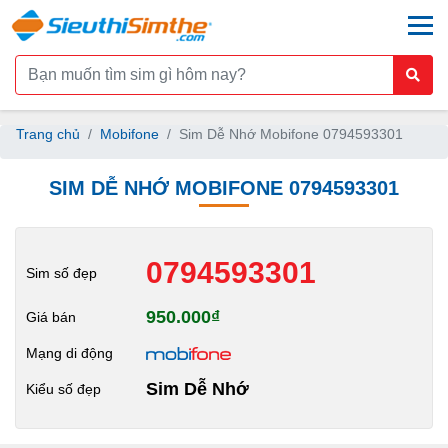
togg
Trang chủ
Mobifone
Sim Dễ Nhớ Mobifone 0794593301
SIM DỄ NHỚ MOBIFONE 0794593301
0794593301
Sim số đẹp
950.000₫
Giá bán
Mạng di động
Sim Dễ Nhớ
Kiểu số đẹp