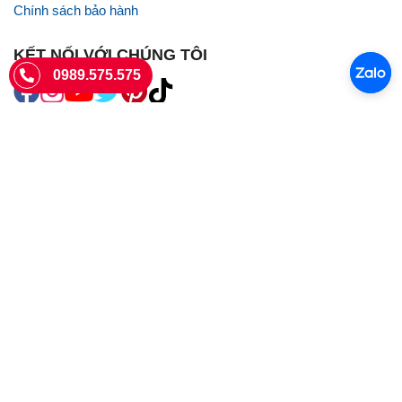
Chính sách bảo hành
KẾT NỐI VỚI CHÚNG TÔI
0989.575.575
SIÊU THỊ SIM THẺ
Sieuthisimthe.com là trang web chuyên về
sim số đẹp
- Một dịch vụ
của Công ty TNHH SHOPSUMO
Giấy phép KD số 0107957761 cấp tại Sở Kế hoạch và đầu tư Hà Nội.
Văn phòng: 73 Trường Chinh, Phương Liệt, Hà Nội
Ngày làm việc: Thứ hai - CN
Hotline:
0989.575.575
Giờ mở cửa: 8h - 18h00
Email: info@sieuthisimthe.com