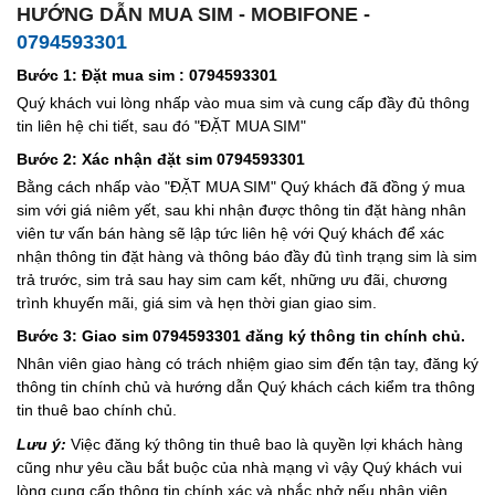
HƯỚNG DẪN MUA SIM - MOBIFONE -
0794593301
Bước 1: Đặt mua sim : 0794593301
Quý khách vui lòng nhấp vào mua sim và cung cấp đầy đủ thông
tin liên hệ chi tiết, sau đó "ĐẶT MUA SIM"
Bước 2: Xác nhận đặt sim 0794593301
Bằng cách nhấp vào "ĐẶT MUA SIM" Quý khách đã đồng ý mua
sim với giá niêm yết, sau khi nhận được thông tin đặt hàng nhân
viên tư vấn bán hàng sẽ lập tức liên hệ với Quý khách để xác
nhận thông tin đặt hàng và thông báo đầy đủ tình trạng sim là sim
trả trước, sim trả sau hay sim cam kết, những ưu đãi, chương
trình khuyến mãi, giá sim và hẹn thời gian giao sim.
Bước 3: Giao sim 0794593301 đăng ký thông tin chính chủ.
Nhân viên giao hàng có trách nhiệm giao sim đến tận tay, đăng ký
thông tin chính chủ và hướng dẫn Quý khách cách kiểm tra thông
tin thuê bao chính chủ.
Lưu ý:
Việc đăng ký thông tin thuê bao là quyền lợi khách hàng
cũng như yêu cầu bắt buộc của nhà mạng vì vậy Quý khách vui
lòng cung cấp thông tin chính xác và nhắc nhở nếu nhân viên