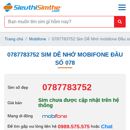
togg
Trang chủ
Mobifone
0787783752 Sim Dễ Nhớ mobifone Đầu s
0787783752 SIM DỄ NHỚ MOBIFONE ĐẦU
SỐ 078
0787783752
Sim số đẹp
Sim chưa được cập nhật trên hệ
Giá bán
thống
Mạng di động
0989.575.575
Chat
Để tìm gấp vui lòng liên hệ
hoặc