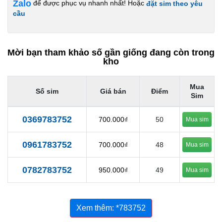
Zalo
để được phục vụ nhanh nhất! Hoặc
đặt sim theo yêu
cầu
Mời bạn tham khảo số gần giống đang còn trong
kho
Mua
Số sim
Giá bán
Điểm
Sim
0369783752
700.000₫
50
Mua sim
0961783752
700.000₫
48
Mua sim
0782783752
950.000₫
49
Mua sim
Xem thêm: *783752