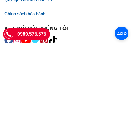
Chính sách bảo hành
KẾT NỐI VỚI CHÚNG TÔI
0989.575.575
SIÊU THỊ SIM THẺ
Sieuthisimthe.com là trang web chuyên về
sim số đẹp
- Một dịch vụ
của Công ty TNHH SHOPSUMO
Giấy phép KD số 0107957761 cấp tại Sở Kế hoạch và đầu tư Hà Nội.
Văn phòng: 73 Trường Chinh, Phương Liệt, Hà Nội
Ngày làm việc: Thứ hai - CN
Hotline:
0989.575.575