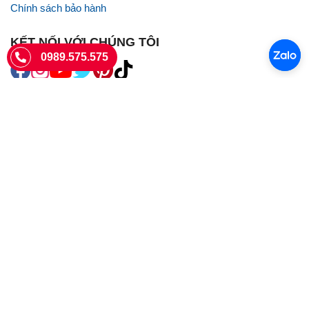
Chính sách bảo hành
KẾT NỐI VỚI CHÚNG TÔI
0989.575.575
SIÊU THỊ SIM THẺ
Sieuthisimthe.com là trang web chuyên về
sim số đẹp
- Một dịch vụ
của Công ty TNHH SHOPSUMO
Giấy phép KD số 0107957761 cấp tại Sở Kế hoạch và đầu tư Hà Nội.
Văn phòng: 73 Trường Chinh, Phương Liệt, Hà Nội
Ngày làm việc: Thứ hai - CN
Hotline:
0989.575.575
Giờ mở cửa: 8h - 18h00
Email: info@sieuthisimthe.com