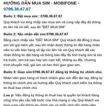
HƯỚNG DẪN MUA SIM - MOBIFONE -
0786.36.67.67
Bước 1: Đặt mua sim : 0786.36.67.67
Quý khách vui lòng nhấp vào mua sim và cung cấp đầy đủ thông
tin liên hệ chi tiết, sau đó "ĐẶT MUA SIM"
Bước 2: Xác nhận đặt sim 0786.36.67.67
Bằng cách nhấp vào "ĐẶT MUA SIM" Quý khách đã đồng ý mua
sim với giá niêm yết, sau khi nhận được thông tin đặt hàng nhân
viên tư vấn bán hàng sẽ lập tức liên hệ với Quý khách để xác
nhận thông tin đặt hàng và thông báo đầy đủ tình trạng sim là sim
trả trước, sim trả sau hay sim cam kết, những ưu đãi, chương
trình khuyến mãi, giá sim và hẹn thời gian giao sim.
Bước 3: Giao sim 0786.36.67.67 đăng ký thông tin chính chủ.
Nhân viên giao hàng có trách nhiệm giao sim đến tận tay, đăng ký
thông tin chính chủ và hướng dẫn Quý khách cách kiểm tra thông
tin thuê bao chính chủ.
Lưu ý:
Việc đăng ký thông tin thuê bao là quyền lợi khách hàng
cũng như yêu cầu bắt buộc của nhà mạng vì vậy Quý khách vui
lòng cung cấp thông tin chính xác và nhắc nhở nếu nhân viên