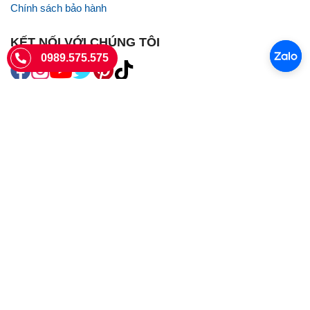
Chính sách bảo hành
KẾT NỐI VỚI CHÚNG TÔI
0989.575.575
SIÊU THỊ SIM THẺ
Sieuthisimthe.com là trang web chuyên về
sim số đẹp
- Một dịch vụ
của Công ty TNHH SHOPSUMO
Giấy phép KD số 0107957761 cấp tại Sở Kế hoạch và đầu tư Hà Nội.
Văn phòng: 73 Trường Chinh, Phương Liệt, Hà Nội
Ngày làm việc: Thứ hai - CN
Hotline:
0989.575.575
Giờ mở cửa: 8h - 18h00
Email: info@sieuthisimthe.com