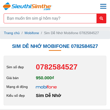
togg
Trang chủ
Mobifone
Sim Dễ Nhớ Mobifone 0782584527
SIM DỄ NHỚ MOBIFONE 0782584527
0782584527
Sim số đẹp
950.000₫
Giá bán
Mạng di động
Sim Dễ Nhớ
Kiểu số đẹp