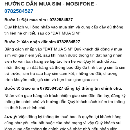
HƯỚNG DẪN MUA SIM - MOBIFONE -
0782584527
Bước 1: Đặt mua sim : 0782584527
Quý khách vui lòng nhấp vào mua sim và cung cấp đầy đủ thông
tin liên hệ chi tiết, sau đó "ĐẶT MUA SIM"
Bước 2: Xác nhận đặt sim 0782584527
Bằng cách nhấp vào "ĐẶT MUA SIM" Quý khách đã đồng ý mua
sim với giá niêm yết, sau khi nhận được thông tin đặt hàng nhân
viên tư vấn bán hàng sẽ lập tức liên hệ với Quý khách để xác
nhận thông tin đặt hàng và thông báo đầy đủ tình trạng sim là sim
trả trước, sim trả sau hay sim cam kết, những ưu đãi, chương
trình khuyến mãi, giá sim và hẹn thời gian giao sim.
Bước 3: Giao sim 0782584527 đăng ký thông tin chính chủ.
Nhân viên giao hàng có trách nhiệm giao sim đến tận tay, đăng ký
thông tin chính chủ và hướng dẫn Quý khách cách kiểm tra thông
tin thuê bao chính chủ.
Lưu ý:
Việc đăng ký thông tin thuê bao là quyền lợi khách hàng
cũng như yêu cầu bắt buộc của nhà mạng vì vậy Quý khách vui
lòng cung cấp thông tin chính xác và nhắc nhở nếu nhân viên