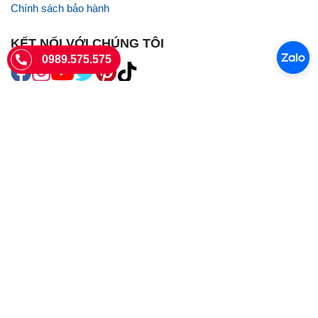
Chính sách bảo hành
KẾT NỐI VỚI CHÚNG TÔI
0989.575.575
SIÊU THỊ SIM THẺ
Sieuthisimthe.com là trang web chuyên về
sim số đẹp
- Một dịch vụ
của Công ty TNHH SHOPSUMO
Giấy phép KD số 0107957761 cấp tại Sở Kế hoạch và đầu tư Hà Nội.
Văn phòng: 73 Trường Chinh, Phương Liệt, Hà Nội
Ngày làm việc: Thứ hai - CN
Hotline:
0989.575.575
Giờ mở cửa: 8h - 18h00
Email: info@sieuthisimthe.com