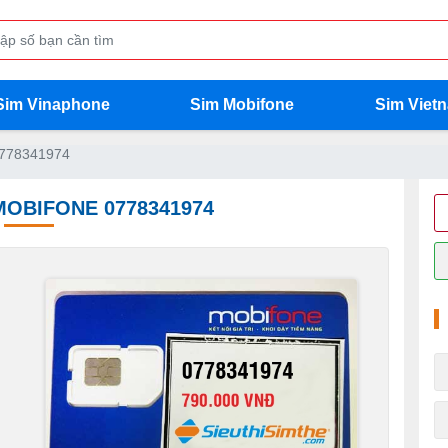
Sim Vinaphone
Sim Mobifone
Sim Viet
0778341974
MOBIFONE 0778341974