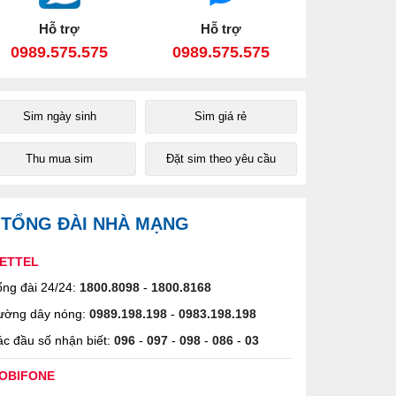
Hỗ trợ
Hỗ trợ
0989.575.575
0989.575.575
Sim ngày sinh
Sim giá rẻ
Thu mua sim
Đặt sim theo yêu cầu
TỔNG ĐÀI NHÀ MẠNG
IETTEL
ng đài 24/24:
1800.8098
-
1800.8168
ường dây nóng:
0989.198.198
-
0983.198.198
c đầu số nhận biết:
096
-
097
-
098
-
086
-
03
OBIFONE