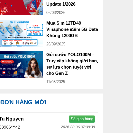
Update 1/2026
06/03/2026
Mua Sim 12TD49
Vinaphone eSim 5G Data
Khủng 1200GB
26/09/2025
Gói cước YOLO100M -
Truy cập không giới hạn,
sự lựa chọn tuyệt vời
cho Gen Z
11/03/2025
ĐƠN HÀNG MỚI
Tu Nguyen
Đã giao hàng
03966***42
2026-08-06 07:09:39