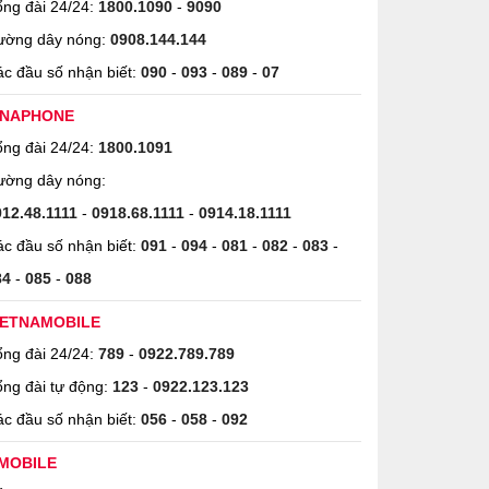
ng đài 24/24:
1800.1090
-
9090
ường dây nóng:
0908.144.144
c đầu số nhận biết:
090
-
093
-
089
-
07
INAPHONE
ng đài 24/24:
1800.1091
ường dây nóng:
912.48.1111
-
0918.68.1111
-
0914.18.1111
c đầu số nhận biết:
091
-
094
-
081
-
082
-
083
-
84
-
085
-
088
IETNAMOBILE
ng đài 24/24:
789
-
0922.789.789
ng đài tự động:
123
-
0922.123.123
c đầu số nhận biết:
056
-
058
-
092
MOBILE