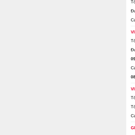
Tổ
Đ
Cá
V
Tổ
Đ
0
Cá
0
V
Tổ
Tổ
Cá
G