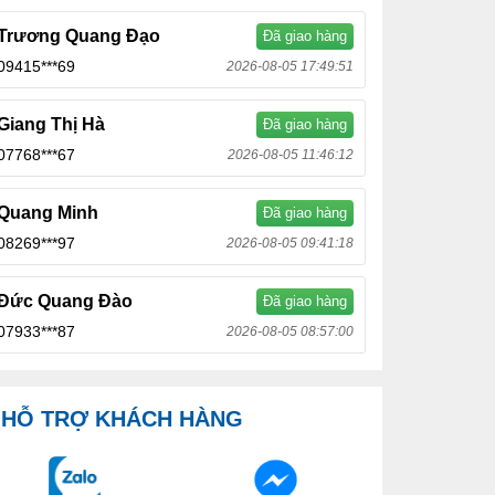
Trương Quang Đạo
Đã giao hàng
09415***69
2026-08-05 17:49:51
Giang Thị Hà
Đã giao hàng
07768***67
2026-08-05 11:46:12
Quang Minh
Đã giao hàng
08269***97
2026-08-05 09:41:18
Đức Quang Đào
Đã giao hàng
07933***87
2026-08-05 08:57:00
HỖ TRỢ KHÁCH HÀNG