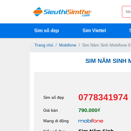
Sim số đẹp
Sim Viettel
Trang chủ
Mobifone
Sim Năm Sinh Mobifone 
SIM NĂM SINH 
0778341974
Sim số đẹp
790.000₫
Giá bán
Mạng di động