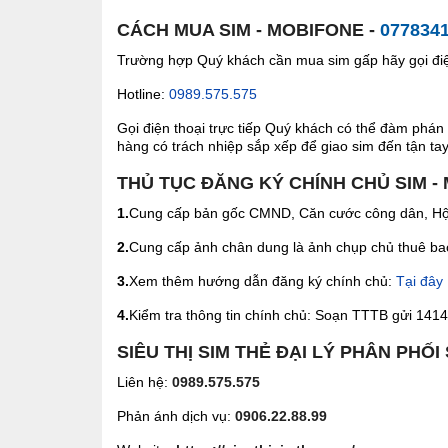
CÁCH MUA SIM - MOBIFONE -
077834
Trường hợp Quý khách cần mua sim gấp hãy gọi điện
Hotline:
0989.575.575
Gọi điện thoại trực tiếp Quý khách có thể đàm phán 
hàng có trách nhiệp sắp xếp để giao sim đến tận tay 
THỦ TỤC ĐĂNG KÝ CHÍNH CHỦ SIM -
1.
Cung cấp bản gốc CMND, Căn cước công dân, Hộ 
2.
Cung cấp ảnh chân dung là ảnh chụp chủ thuê bao 
3.
Xem thêm hướng dẫn đăng ký chính chủ:
Tại đây
4.
Kiểm tra thông tin chính chủ: Soạn TTTB gửi 1414 
SIÊU THỊ SIM THẺ ĐẠI LÝ PHÂN PHỐI
Liên hệ:
0989.575.575
Phản ánh dịch vụ:
0906.22.88.99